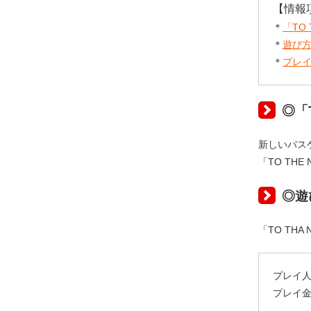
【情報
＊
「TO
＊
遊び
＊
プレ
◎「
新しいバスケ
「TO T
◎遊
「TO TH
プレイ人
プレイ金