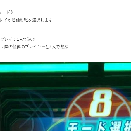
モード》
レイか通信対戦を選択します
プレイ：1人で遊ぶ
：隣の筐体のプレイヤーと2人で遊ぶ