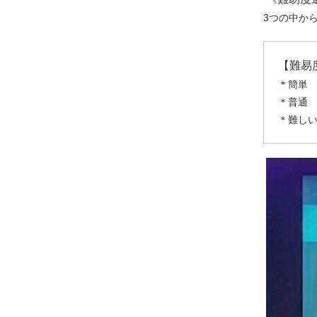
3つの中か
【難易
＊簡単
＊普通
＊難し