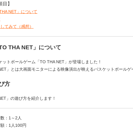
項目】
 THA NET」について
方
イしてみて（感想）
TO THA NET」について
ットボールゲーム「TO THA NET」が登場しました！
HE NET」とは大画面モニターによる映像演出が映えるバスケットボール
び方
A NET」の遊び方を紹介します！
数：1～2人
額：1人100円