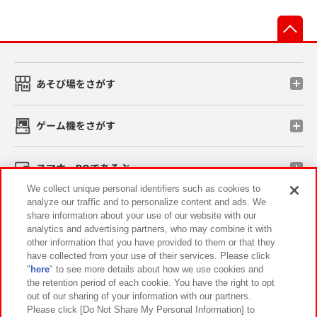
先
あそび場をさがす
ゲーム機をさがす
スマホ・PCであそぶ
We collect unique personal identifiers such as cookies to
analyze our traffic and to personalize content and ads. We
イベント・キャンペーン
share information about your use of our website with our
analytics and advertising partners, who may combine it with
other information that you have provided to them or that they
have collected from your use of their services. Please click
"
here
" to see more details about how we use cookies and
関連会社
サステナビリティ
サイトポリシー
the retention period of each cookie. You have the right to opt
out of our sharing of your information with our partners.
プライバシーポリシー
ウェブアクセシビリティ方針と検証結果
Please click [Do Not Share My Personal Information] to