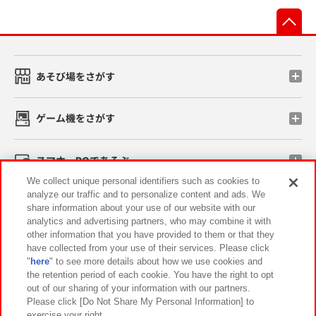
先
あそび場をさがす
ゲーム機をさがす
スマホ・PCであそぶ
We collect unique personal identifiers such as cookies to
analyze our traffic and to personalize content and ads. We
イベント・キャンペーン
share information about your use of our website with our
analytics and advertising partners, who may combine it with
other information that you have provided to them or that they
have collected from your use of their services. Please click
"
here
" to see more details about how we use cookies and
関連会社
サステナビリティ
サイトポリシー
the retention period of each cookie. You have the right to opt
out of our sharing of your information with our partners.
プライバシーポリシー
ウェブアクセシビリティ方針と検証結果
Please click [Do Not Share My Personal Information] to
exercise your right.
お取引先さまとともに
食品のご提供について