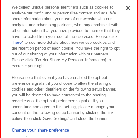
We collect unique personal identifiers such as cookies to
analyze our traffic and to personalize content and ads. We
イベント・キャンペーン
share information about your use of our website with our
analytics and advertising partners, who may combine it with
other information that you have provided to them or that they
have collected from your use of their services. Please click
"
here
" to see more details about how we use cookies and
関連会社
サステナビリティ
サイトポリシー
the retention period of each cookie. You have the right to opt
out of our sharing of your information with our partners.
プライバシーポリシー
ウェブアクセシビリティ方針と検証結果
Please click [Do Not Share My Personal Information] to
exercise your right.
お取引先さまとともに
食品のご提供について
カスタマーハラスメント対応方針
よくあるご質問・お問い合わせ
Please note that even if you have enabled the opt-out
preference signals , if you choose to allow the sharing of
cookies and other identifiers on the following setup banner,
you will be deemed to have consented to the sharing
regardless of the opt-out preference signals . If you
understand and agree to this setting, please manage your
consent on the following setup banner by clicking the link
below, then click 'Save Settings' and close the banner.
©Bandai Namco Amusement Inc.
©Bandai Namco Amusement Lab Inc.
Change your share preference
©Bandai Namco Experience Inc.