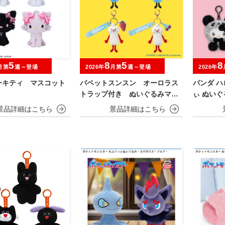
5
8
5
8
月第
週～登場
2026年
月第
週～登場
2026年
ーキティ マスコット
パペットスンスン オーロラス
パンダ 
トラップ付き ぬいぐるみマス
ぃ ぬい
コット フルーツver.
ふわ～