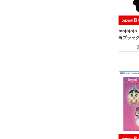
8
2026年
mojojo
9(ブラッ
アソート
8