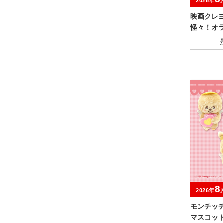
2026年
映画クレ
怪々！オ
みにぬい
8
2026年
モンチッチ 
マスコッ