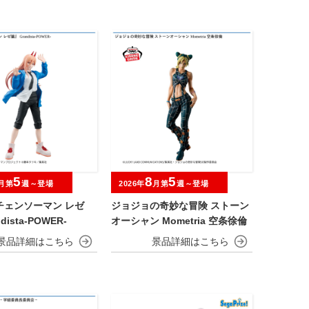
5
8
5
月第
週～登場
2026年
月第
週～登場
チェンソーマン レゼ
ジョジョの奇妙な冒険 ストーン
dista-POWER-
オーシャン Mometria 空条徐倫