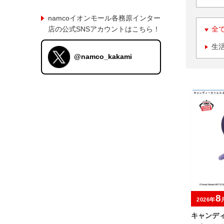
namcoイオンモール各務原インター
店の公式SNSアカウントはこちら！
全
生
@namco_kakami
8
2026年
キャンデ