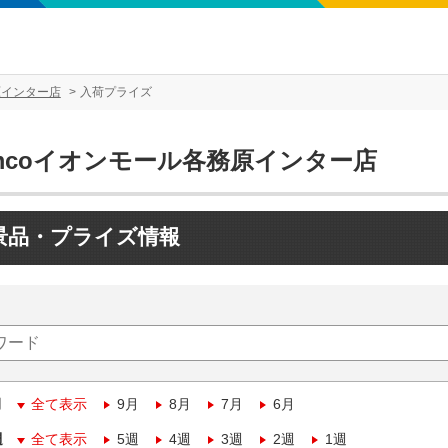
原インター店
入荷プライズ
amcoイオンモール各務原インター店
景品・プライズ情報
月
全て表示
9月
8月
7月
6月
週
全て表示
5週
4週
3週
2週
1週