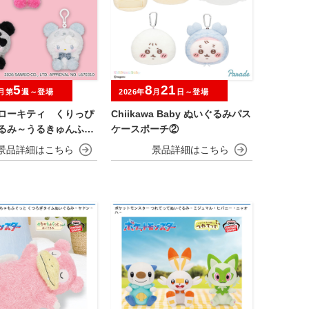
5
8
21
月第
週～登場
2026年
月
日～登場
ハローキティ くりっぴ
Chiikawa Baby ぬいぐるみパス
ぐるみ～うるきゅんふわ
ケースポーチ②