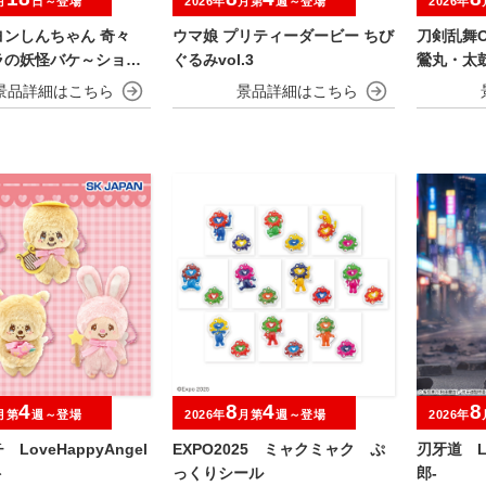
月
日～登場
2026年
月第
週～登場
2026年
ヨンしんちゃん 奇々
ウマ娘 プリティーダービー ちび
刀剣乱舞O
ラの妖怪バケ～ション
ぐるみvol.3
鶯丸・太
ぐるみ
忠・髭切
4
8
4
8
月第
週～登場
2026年
月第
週～登場
2026年
LoveHappyAngel
EXPO2025 ミャクミャク ぷ
刃牙道 L
ト
っくりシール
郎‐