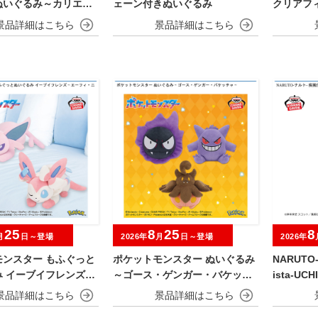
ぬいぐるみ～カリエス
ェーン付きぬいぐるみ
クリアフィ
magine
25
8
25
8
月
日～登場
2026年
月
日～登場
2026年
モンスター もふぐっと
ポケットモンスター ぬいぐるみ
NARUTO
み イーブイフレンズ～
～ゴース・ゲンガー・バケッチ
ista-UCH
・ニンフィア～おひる
ャ～