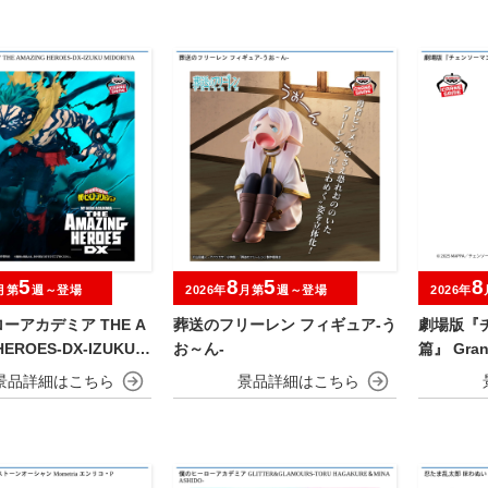
5
8
5
8
月第
週～登場
2026年
月第
週～登場
2026年
ーアカデミア THE A
葬送のフリーレン フィギュア-う
劇場版『
HEROES-DX-IZUKU
お～ん-
篇』 Gran
A OVERLAY Ⅱ