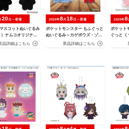
20
8
18
8
月
日～登場
2026年
月
日～登場
2026年
jo マスコットぬいぐるみ
ポケットモンスター もふぐっと
ポケット
ク）ナムコオリジナル
ぬいぐるみ～カゲボウズ・ゾロ
ぐっと 
ア～
み～ヤド
18
8
4
8