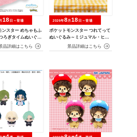
18
8
18
月
日～登場
2026年
月
日～登場
モンスター めちゃもふ
ポケットモンスター つれてって
くつろぎタイムぬいぐる
ぬいぐるみ～ミジュマル・ヒバ
ン～
ニー・ニャオハ～
4
8
4