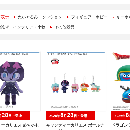
て表示
ぬいぐるみ・クッション
フィギュア・ホビー
キーホ
活雑貨・インテリア・小物
その他景品
28
8
28
8
月
日～登場
2026年
月
日～登場
2026年
ィーカリエス めちゃも
キャンディーカリエス ボールチ
ドラゴン