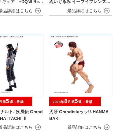
ギュア ~DQⅦ Rei
ぬいぐるみ イーブイフレンズ～
d発売記念編~
ブラッキー・リーフィア～おひ
るねver.
5
8
5
月第
週～登場
2026年
月第
週～登場
-ナルト- 疾風伝 Grand
刃牙 Grandistaッッ!!-HANMA
IHA ITACHI-Ⅱ
BAKI-