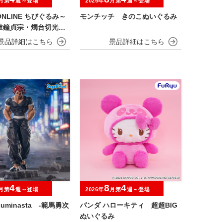
月第
週～登場
2026年
月第
週～登場
NLINE ちびぐるみ～
モンチッチ きのこぬいぐるみ
鼓鐘貞宗・燭台切光
・膝丸～
4
8
4
月第
週～登場
2026年
月第
週～登場
uminasta ‐範馬勇次
パンダ ハローキティ 超超BIG
ぬいぐるみ