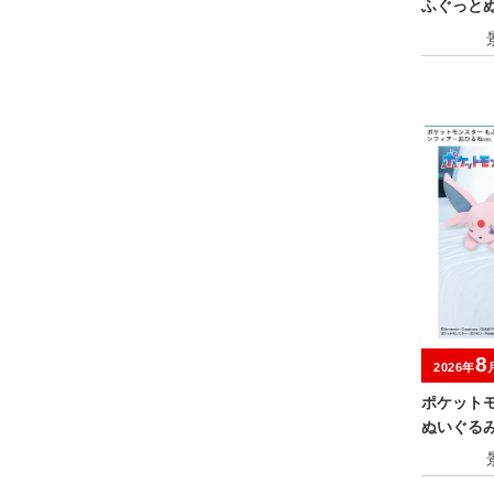
ふぐっと
～
8
2026年
ポケット
ぬいぐる
エーフィ
ねver.