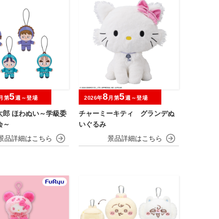
5
8
5
月第
週～登場
2026年
月第
週～登場
太郎 ほわぬい～学級委
チャーミーキティ グランデぬ
会～
いぐるみ