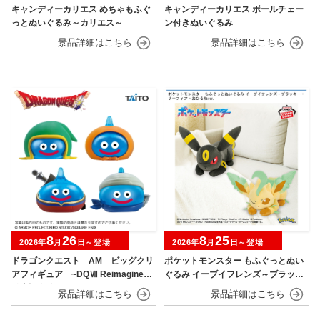
キャンディーカリエス めちゃもふぐ
キャンディーカリエス ボールチェー
っとぬいぐるみ～カリエス～
ン付きぬいぐるみ
8
26
8
25
2026年
月
日～登場
2026年
月
日～登場
ドラゴンクエスト AM ビッグクリ
ポケットモンスター もふぐっとぬい
アフィギュア ~DQⅦ Reimagined
ぐるみ イーブイフレンズ～ブラッキ
発売記念編~
ー・リーフィア～おひるねver.