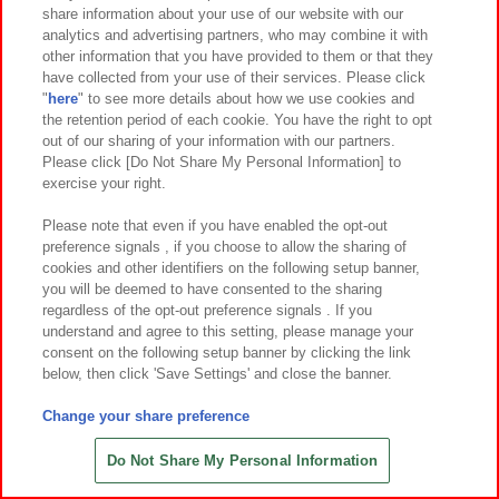
share information about your use of our website with our
7
23
7
23
2026年
月
日～登場
2026年
月
日～登場
analytics and advertising partners, who may combine it with
other information that you have provided to them or that they
ポケットモンスター めちゃもふぐっ
映画クレヨンしんちゃん 奇々怪々！
have collected from your use of their services. Please click
とぬいぐるみ イーブイフレンズ～イ
オラの妖怪バケ～ション シロ蓄光シ
"
here
" to see more details about how we use cookies and
ーブイ～おひるねver.
リコンフィギュア
the retention period of each cookie. You have the right to opt
out of our sharing of your information with our partners.
Please click [Do Not Share My Personal Information] to
exercise your right.
Please note that even if you have enabled the opt-out
preference signals , if you choose to allow the sharing of
cookies and other identifiers on the following setup banner,
you will be deemed to have consented to the sharing
regardless of the opt-out preference signals . If you
understand and agree to this setting, please manage your
consent on the following setup banner by clicking the link
below, then click 'Save Settings' and close the banner.
Change your share preference
7
22
7
22
2026年
月
日～登場
2026年
月
日～登場
ケロロ軍曹 共鳴するであります～ケ
映画クレヨンしんちゃん 奇々怪々！
Do Not Share My Personal Information
ロロ軍曹～
オラの妖怪バケ～ション ぬいぐるみ
巾着