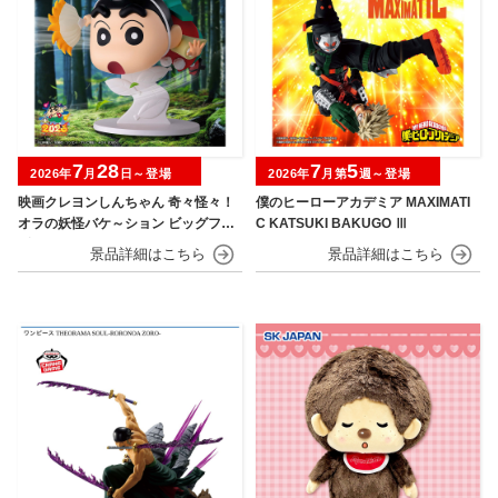
7
28
7
5
2026年
月
日～登場
2026年
月第
週～登場
映画クレヨンしんちゃん 奇々怪々！
僕のヒーローアカデミア MAXIMATI
オラの妖怪バケ～ション ビッグフィ
C KATSUKI BAKUGO Ⅲ
ギュア～野原しんのすけ～