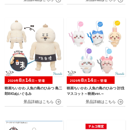
8
14
8
14
2026年
月
日～登場
2026年
月
日～登場
映画ちいかわ 人魚の島のひみつ 島二
映画ちいかわ 人魚の島のひみつ 討伐
郎BIGぬいぐるみ
マスコット～映画ver.～