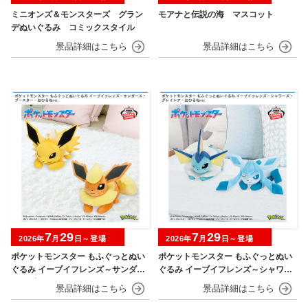
ミニオンズ＆モンスターズ グラン
モアナと伝説の海 マスコット
デぬいぐるみ コミックスタイル
7
29
7
29
2026年
月
日～登場
2026年
月
日～登場
ポケットモンスター もふぐっとぬい
ポケットモンスター もふぐっとぬい
ぐるみ イーブイフレンズ～サンダー
ぐるみ イーブイフレンズ～シャワー
ス・ブースター～おひるねver.
ズ・グレイシア～おひるねver.