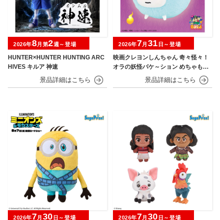
8
2
7
31
2026年
月第
週～登場
2026年
月
日～登場
HUNTER×HUNTER HUNTING ARC
映画クレヨンしんちゃん 奇々怪々！
HIVES キルア 神速
オラの妖怪バケ～ション めちゃもふ
ぐっとぬいぐるみ シロ
7
30
7
30
2026年
月
日～登場
2026年
月
日～登場