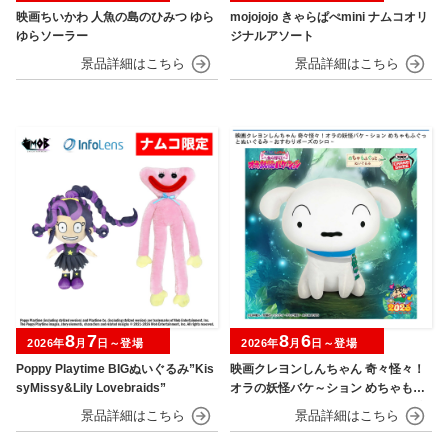
映画ちいかわ 人魚の島のひみつ ゆら
mojojojo きゃらぱぺmini ナムコオリ
ゆらソーラー
ジナルアソート
8
7
8
6
2026年
月
日～登場
2026年
月
日～登場
Poppy Playtime BIGぬいぐるみ”Kis
映画クレヨンしんちゃん 奇々怪々！
syMissy&Lily Lovebraids”
オラの妖怪バケ～ション めちゃもふ
ぐっとぬいぐるみ～おすわりポーズ
のシロ～