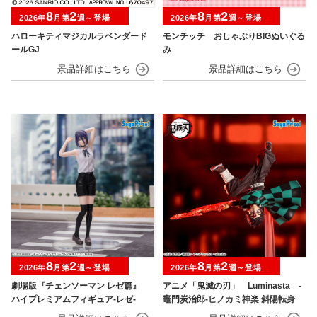
8
2
8
2
2026年
月第
週～登場
2026年
月第
週～登場
ハローキティマジカルラベンダード
モンチッチ おしゃぶりBIGぬいぐる
ールGJ
み
8
2
8
2
2026年
月第
週～登場
2026年
月第
週～登場
劇場版『チェンソーマン レゼ篇』
アニメ「鬼滅の刃」 Luminasta ‐
ハイプレミアムフィギュア‐レゼ‐
竈門炭治郎‐ヒノカミ神楽 斜陽転身