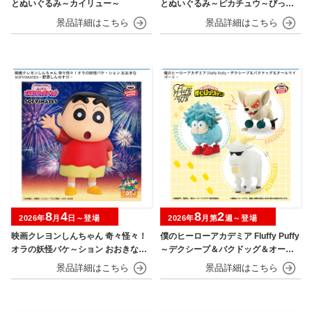
とぬいぐるみ～カイリュー～
とぬいぐるみ～ピカチュウ～びっく
りver.
8
4
8
2
2026年
月
日～登場
2026年
月第
週～登場
映画クレヨンしんちゃん 奇々怪々！
僕のヒーローアカデミア Fluffy Puffy
オラの妖怪バケ～ション おおきなSO
～デクシープ＆バクドッグ＆オール
FVIMATES～野原しんのすけ～
マイゴート～