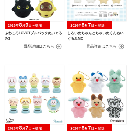
8
9
8
7
2026年
月
日～登場
2026年
月
日～登場
ふわころLOVOTプルバックぬいぐる
しろいぬちゃんとちゃいぬくんぬい
み3
ぐるみMC
8
7
8
7
2026年
月
日～登場
2026年
月
日～登場