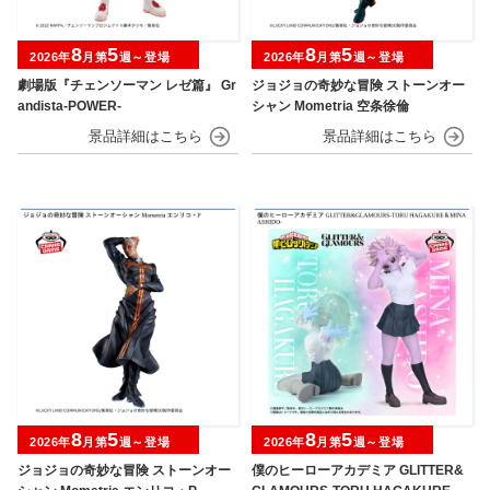
8
5
8
5
2026年
月第
週～登場
2026年
月第
週～登場
劇場版『チェンソーマン レゼ篇』 Gr
ジョジョの奇妙な冒険 ストーンオー
andista-POWER-
シャン Mometria 空条徐倫
8
5
8
5
2026年
月第
週～登場
2026年
月第
週～登場
ジョジョの奇妙な冒険 ストーンオー
僕のヒーローアカデミア GLITTER&