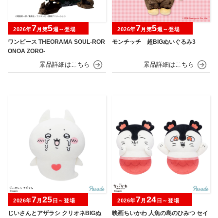
7
5
7
5
2026年
月第
週～登場
2026年
月第
週～登場
ワンピース THEORAMA SOUL-ROR
モンチッチ 超BIGぬいぐるみ3
ONOA ZORO-
7
25
7
24
2026年
月
日～登場
2026年
月
日～登場
じいさんとアザラシ クリオネBIGぬ
映画ちいかわ 人魚の島のひみつ セイ