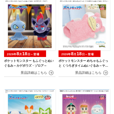
8
18
8
18
2026年
月
日～登場
2026年
月
日～登場
ポケットモンスター もふぐっとぬい
ポケットモンスター めちゃもふぐっ
ぐるみ～カゲボウズ・ゾロア～
と くつろぎタイムぬいぐるみ～ヤド
ン～