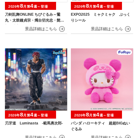
8
4
8
4
2026年
月第
週～登場
2026年
月第
週～登場
刀剣乱舞ONLINE ちびぐるみ～鶯
EXPO2025 ミャクミャク ぷっく
丸・太鼓鐘貞宗・燭台切光忠・髭
りシール
切・膝丸～
8
4
8
4
2026年
月第
週～登場
2026年
月第
週～登場
刃牙道 Luminasta ‐範馬勇次郎‐
パンダ ハローキティ 超超BIGぬい
ぐるみ