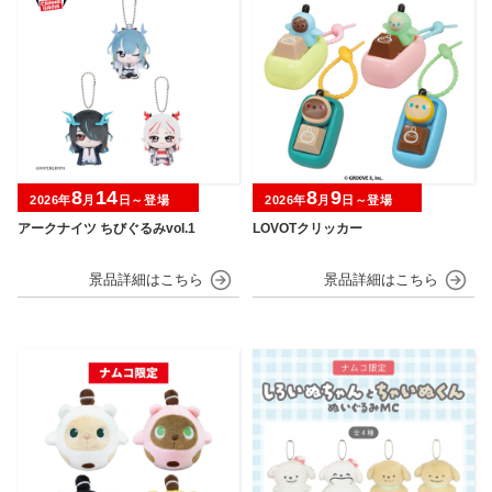
8
14
8
9
2026年
月
日～登場
2026年
月
日～登場
アークナイツ ちびぐるみvol.1
LOVOTクリッカー