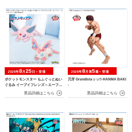
8
25
8
5
2026年
月
日～登場
2026年
月第
週～登場
ポケットモンスター もふぐっとぬい
刃牙 Grandistaッッ!!-HANMA BAKI
ぐるみ イーブイフレンズ～エーフ
-
ィ・ニンフィア～おひるねver.