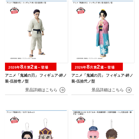
8
2
8
2
2026年
月第
週～登場
2026年
月第
週～登場
アニメ「鬼滅の刃」 フィギュア-絆ノ
アニメ「鬼滅の刃」 フィギュア-絆ノ
装-伍拾壱ノ型
装-伍拾弐ノ型