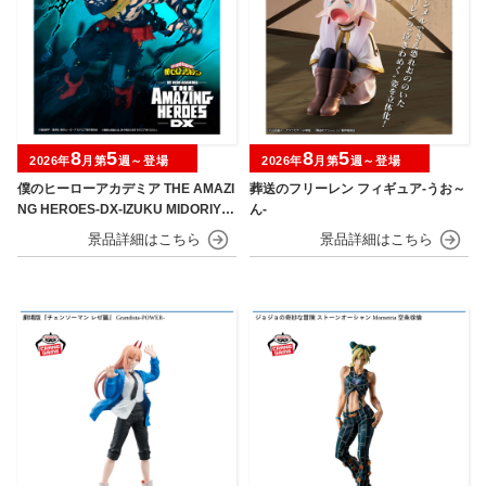
8
5
8
5
2026年
月第
週～登場
2026年
月第
週～登場
僕のヒーローアカデミア THE AMAZI
葬送のフリーレン フィギュア-うお～
NG HEROES-DX-IZUKU MIDORIYA
ん-
OVERLAY Ⅱ