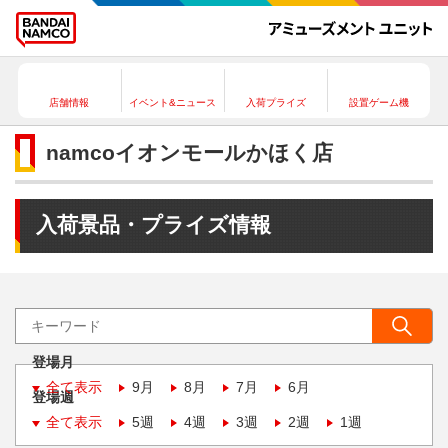
店舗情報
イベント&ニュース
入荷プライズ
設置ゲーム機
namcoイオンモールかほく店
入荷景品・プライズ情報
登場月
全て表示
9月
8月
7月
6月
登場週
全て表示
5週
4週
3週
2週
1週