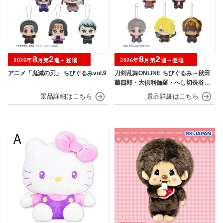
8
2
8
2
2026年
月第
週～登場
2026年
月第
週～登場
アニメ「鬼滅の刃」 ちびぐるみvol.9
刀剣乱舞ONLINE ちびぐるみ～秋田
藤四郎・大倶利伽羅・へし切長谷
部・獅子王・火車切～