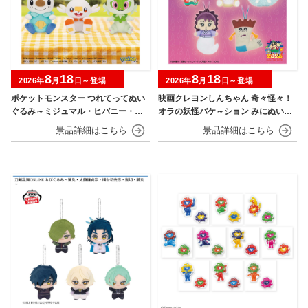
8
18
8
18
2026年
月
日～登場
2026年
月
日～登場
ポケットモンスター つれてってぬい
映画クレヨンしんちゃん 奇々怪々！
ぐるみ～ミジュマル・ヒバニー・ニ
オラの妖怪バケ～ション みにぬいぐ
ャオハ～
るみ