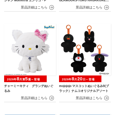
シャン Mometria エンリコ・P
GLAMOURS-TORU HAGAKURE＆
MINA ASHIDO-
8
5
8
20
2026年
月第
週～登場
2026年
月
日～登場
チャーミーキティ グランデぬいぐ
mojojojo マスコットぬいぐるみ9(ブ
るみ
ラック）ナムコオリジナルアソート