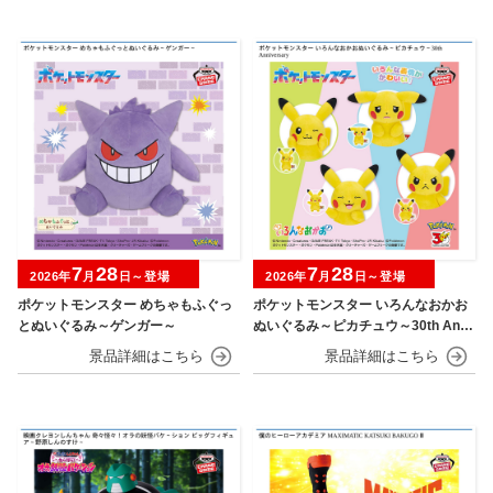
7
28
7
28
2026年
月
日～登場
2026年
月
日～登場
ポケットモンスター めちゃもふぐっ
ポケットモンスター いろんなおかお
とぬいぐるみ～ゲンガー～
ぬいぐるみ～ピカチュウ～30th Anni
versary