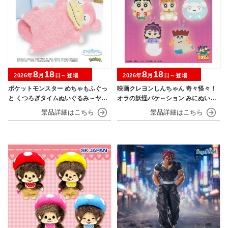
8
18
8
18
2026年
月
日～登場
2026年
月
日～登場
ポケットモンスター めちゃもふぐっ
映画クレヨンしんちゃん 奇々怪々！
と くつろぎタイムぬいぐるみ～ヤド
オラの妖怪バケ～ション みにぬいぐ
ン～
るみ