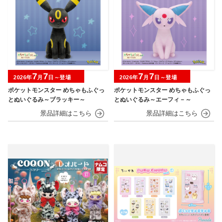
7
7
7
7
2026年
月
日～登場
2026年
月
日～登場
ポケットモンスター めちゃもふぐっ
ポケットモンスター めちゃもふぐっ
とぬいぐるみ～ブラッキー～
とぬいぐるみ～エーフィ－～