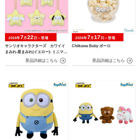
7
22
7
17
2026年
月
日～登場
2026年
月
日～登場
サンリオキャラクターズ カワイイ
Chiikawa Baby ボーロ
まみれ-星まみれ(イエロー)- ミニマス
コット