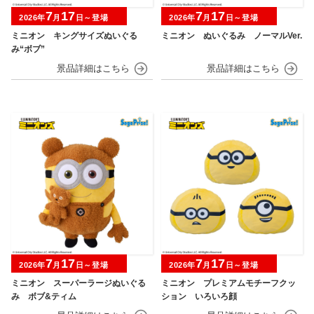
7
17
7
17
2026年
月
日～登場
2026年
月
日～登場
ミニオン キングサイズぬいぐる
ミニオン ぬいぐるみ ノーマルVer.
み“ボブ”
7
17
7
17
2026年
月
日～登場
2026年
月
日～登場
ミニオン スーパーラージぬいぐる
ミニオン プレミアムモチーフクッ
み ボブ&ティム
ション いろいろ顔