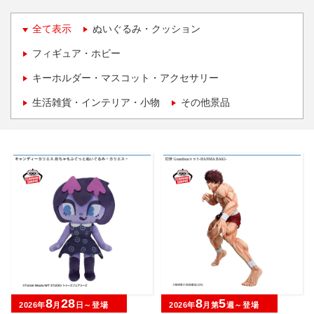
全て表示
ぬいぐるみ・クッション
フィギュア・ホビー
キーホルダー・マスコット・アクセサリー
生活雑貨・インテリア・小物
その他景品
8
28
8
5
2026年
月
日～登場
2026年
月第
週～登場