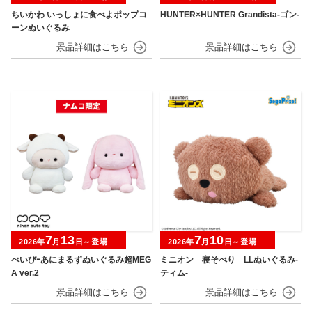
ちいかわ いっしょに食べよポップコ
HUNTER×HUNTER Grandista-ゴン-
ーンぬいぐるみ
7
13
7
10
2026年
月
日～登場
2026年
月
日～登場
べいびｰあにまるずぬいぐるみ超MEG
ミニオン 寝そべり LLぬいぐるみ‐
A ver.2
ティム‐