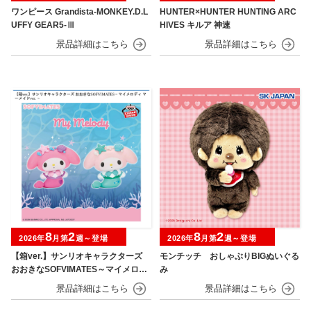
ワンピース Grandista-MONKEY.D.L
HUNTER×HUNTER HUNTING ARC
UFFY GEAR5-Ⅲ
HIVES キルア 神速
8
2
8
2
2026年
月第
週～登場
2026年
月第
週～登場
【箱ver.】サンリオキャラクターズ
モンチッチ おしゃぶりBIGぬいぐる
おおきなSOFVIMATES～マイメロデ
み
ィ マーメイドver. ～