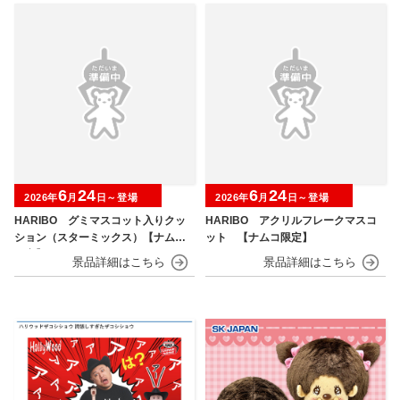
6
24
6
24
2026年
月
日～登場
2026年
月
日～登場
HARIBO グミマスコット入りクッ
HARIBO アクリルフレークマスコ
ション（スターミックス）【ナムコ
ット 【ナムコ限定】
限定】