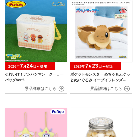
7
24
7
23
2026年
月
日～登場
2026年
月
日～登場
それいけ！アンパンマン クーラー
ポケットモンスター めちゃもふぐっ
バッグVer.5
とぬいぐるみ イーブイフレンズ～イ
ーブイ～おひるねver.