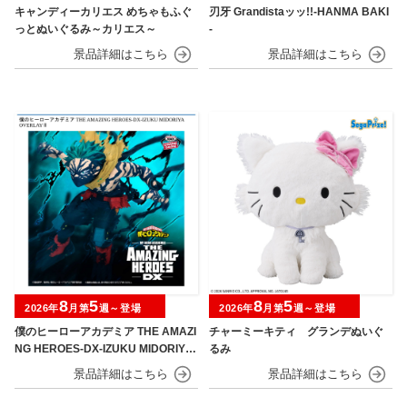
キャンディーカリエス めちゃもふぐ
刃牙 Grandistaッッ!!-HANMA BAKI
っとぬいぐるみ～カリエス～
-
8
5
8
5
2026年
月第
週～登場
2026年
月第
週～登場
僕のヒーローアカデミア THE AMAZI
チャーミーキティ グランデぬいぐ
NG HEROES-DX-IZUKU MIDORIYA
るみ
OVERLAY Ⅱ