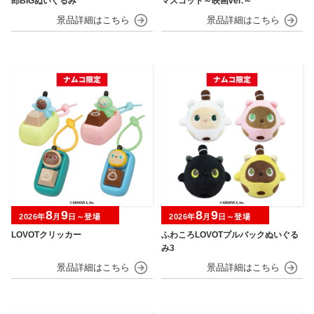
郎BIGぬいぐるみ
マスコット～映画ver.～
8
9
8
9
2026年
月
日～登場
2026年
月
日～登場
LOVOTクリッカー
ふわころLOVOTプルバックぬいぐる
み3