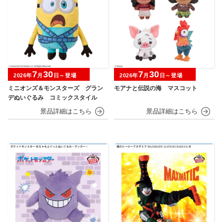
7
30
7
30
2026年
月
日～登場
2026年
月
日～登場
ミニオンズ＆モンスターズ グラン
モアナと伝説の海 マスコット
デぬいぐるみ コミックスタイル