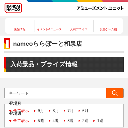
店舗情報
イベント&ニュース
入荷プライズ
設置ゲーム機
namcoららぽーと和泉店
入荷景品・プライズ情報
登場月
全て表示
9月
8月
7月
6月
登場週
全て表示
5週
4週
3週
2週
1週