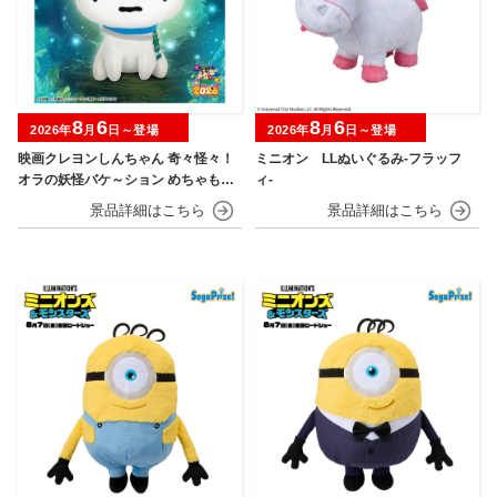
8
6
8
6
2026年
月
日～登場
2026年
月
日～登場
映画クレヨンしんちゃん 奇々怪々！
ミニオン LLぬいぐるみ‐フラッフ
オラの妖怪バケ～ション めちゃもふ
ィ‐
ぐっとぬいぐるみ～おすわりポーズ
のシロ～