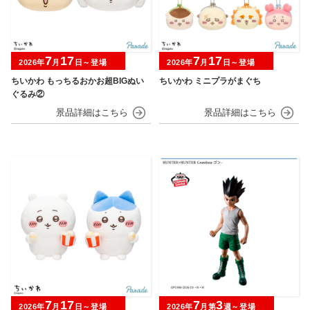
7
17
7
17
2026年
月
日～登場
2026年
月
日～登場
ちいかわ もっちるおかお超BIGぬい
ちいかわ ミニプラがまぐち
ぐるみ②
7
17
7
3
2026年
月
日～登場
2026年
月第
週～登場