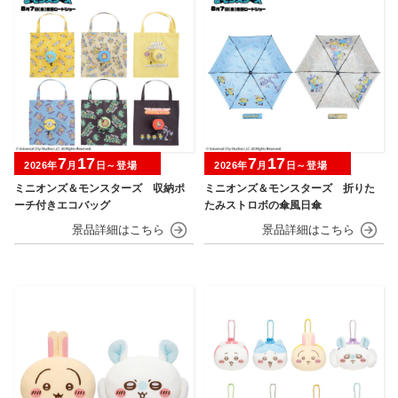
7
17
7
17
2026年
月
日～登場
2026年
月
日～登場
ミニオンズ＆モンスターズ 収納ポ
ミニオンズ＆モンスターズ 折りた
ーチ付きエコバッグ
たみストロボの傘風日傘