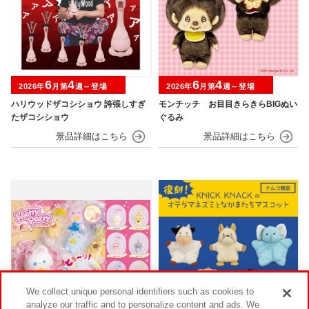
6
4
6
4
2026年
月第
週～登場
2026年
月第
週～登場
ハリウッドザコシショウ 誇張しすぎ
モンチッチ お目目きらきらBIGぬい
たザコシショウ
ぐるみ
We collect unique personal identifiers such as cookies to
analyze our traffic and to personalize content and ads. We