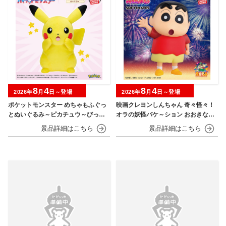
8
4
8
4
2026年
月
日～登場
2026年
月
日～登場
ポケットモンスター めちゃもふぐっ
映画クレヨンしんちゃん 奇々怪々！
とぬいぐるみ～ピカチュウ～びっく
オラの妖怪バケ～ション おおきなSO
りver.
FVIMATES～野原しんのすけ～