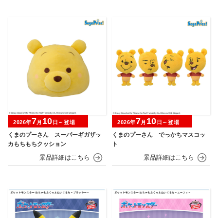
7
10
7
10
2026年
月
日～登場
2026年
月
日～登場
くまのプーさん スーパーギガザッ
くまのプーさん でっかちマスコッ
カもちもちクッション
ト