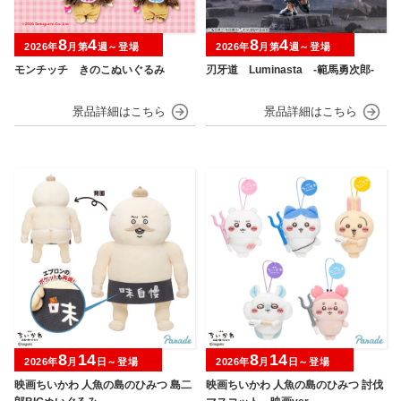
8
4
8
4
2026年
月第
週～登場
2026年
月第
週～登場
モンチッチ きのこぬいぐるみ
刃牙道 Luminasta ‐範馬勇次郎‐
8
14
8
14
2026年
月
日～登場
2026年
月
日～登場
映画ちいかわ 人魚の島のひみつ 島二
映画ちいかわ 人魚の島のひみつ 討伐