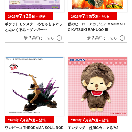
7
28
7
5
2026年
月
日～登場
2026年
月第
週～登場
ポケットモンスター めちゃもふぐっ
僕のヒーローアカデミア MAXIMATI
とぬいぐるみ～ゲンガー～
C KATSUKI BAKUGO Ⅲ
7
5
7
5
2026年
月第
週～登場
2026年
月第
週～登場
ワンピース THEORAMA SOUL-ROR
モンチッチ 超BIGぬいぐるみ3