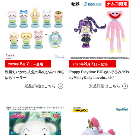
8
7
8
7
2026年
月
日～登場
2026年
月
日～登場
映画ちいかわ 人魚の島のひみつ ゆら
Poppy Playtime BIGぬいぐるみ”Kis
ゆらソーラー
syMissy&Lily Lovebraids”