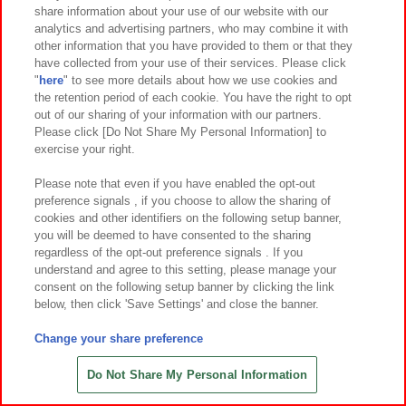
share information about your use of our website with our
6
4
6
20
2026年
月第
週～登場
2026年
月
日～登場
analytics and advertising partners, who may combine it with
other information that you have provided to them or that they
Melty Party スクイーズ
KNICK KNACKのオテダマネズミと
have collected from your use of their services. Please click
なかまたちマスコット
"
here
" to see more details about how we use cookies and
the retention period of each cookie. You have the right to opt
out of our sharing of your information with our partners.
Please click [Do Not Share My Personal Information] to
exercise your right.
Please note that even if you have enabled the opt-out
preference signals , if you choose to allow the sharing of
cookies and other identifiers on the following setup banner,
you will be deemed to have consented to the sharing
regardless of the opt-out preference signals . If you
understand and agree to this setting, please manage your
consent on the following setup banner by clicking the link
below, then click 'Save Settings' and close the banner.
Change your share preference
6
20
6
19
2026年
月
日～登場
2026年
月
日～登場
わくわくの森 危険生物ぬいぐるみ L
CGエモルギア01
Do Not Share My Personal Information
MCアソート