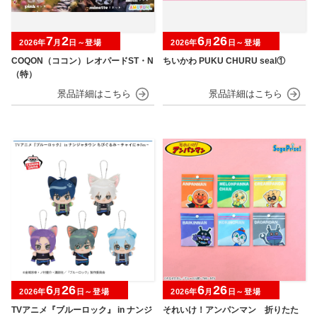
7
2
6
26
2026年
月
日～登場
2026年
月
日～登場
COQON（ココン）レオパードST・N
ちいかわ PUKU CHURU seal①
（特）
6
26
6
26
2026年
月
日～登場
2026年
月
日～登場
TVアニメ『ブルーロック』 in ナンジ
それいけ！アンパンマン 折りたた