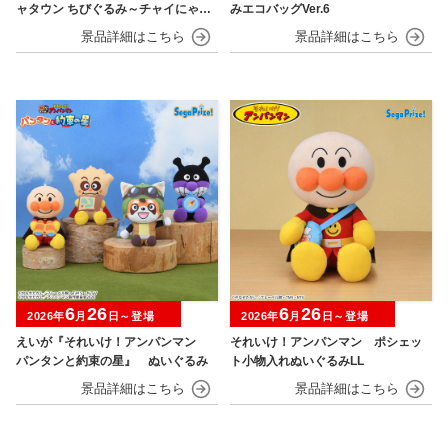
ャタウン ちびぐるみ～チャイにゃFe
みエコバッグVer.6
s～
6
26
6
26
2026年
月
日～登場
2026年
月
日～登場
えいが『それいけ！アンパンマン
それいけ！アンパンマン ポシェッ
パンタンと約束の星』 ぬいぐるみ
ト小物入れぬいぐるみLL