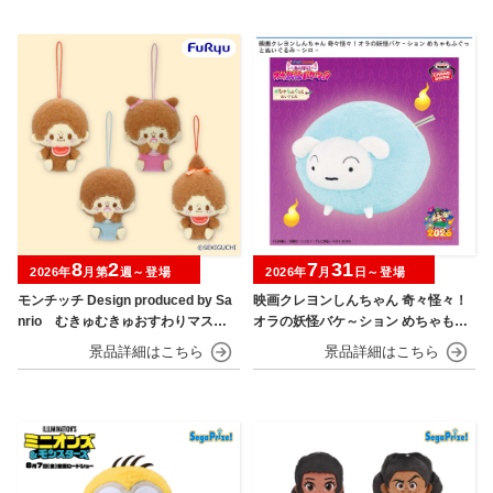
8
2
7
31
2026年
月第
週～登場
2026年
月
日～登場
モンチッチ Design produced by Sa
映画クレヨンしんちゃん 奇々怪々！
nrio むきゅむきゅおすわりマスコ
オラの妖怪バケ～ション めちゃもふ
ット
ぐっとぬいぐるみ シロ