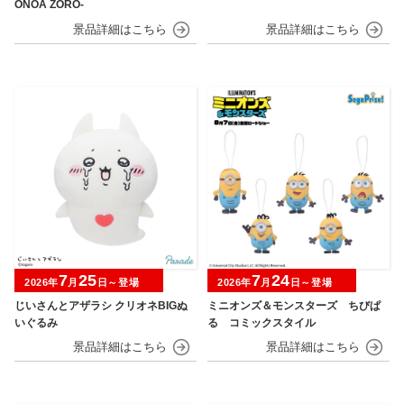
ONOA ZORO-
7
25
7
24
2026年
月
日～登場
2026年
月
日～登場
じいさんとアザラシ クリオネBIGぬ
ミニオンズ＆モンスターズ ちびぱ
いぐるみ
る コミックスタイル