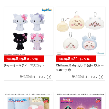
8
5
8
21
2026年
月第
週～登場
2026年
月
日～登場
チャーミーキティ マスコット
Chiikawa Baby ぬいぐるみパスケー
スポーチ②