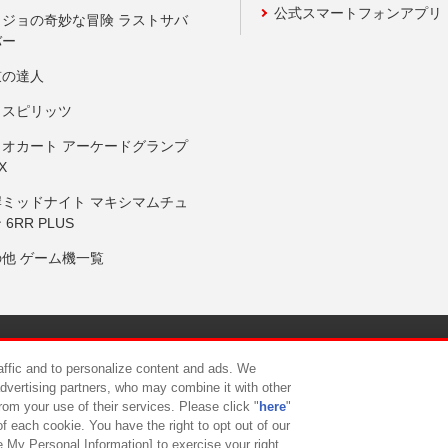
公式スマートフォンアプリ
ョジョの奇妙な冒険 ラストサバ
バー
鼓の達人
りスピリッツ
リオカート アーケードグランプ
X
岸ミッドナイト マキシマムチュ
 6RR PLUS
の他 ゲーム機一覧
サイトポリシー
プライバシーポリシー
ウェブアクセシビリティ方
raffic and to personalize content and ads. We
advertising partners, who may combine it with other
rom your use of their services. Please click "
here
"
供について
カスタマーハラスメント対応方針
よくあるご質問・
f each cookie. You have the right to opt out of our
e My Personal Information] to exercise your right.