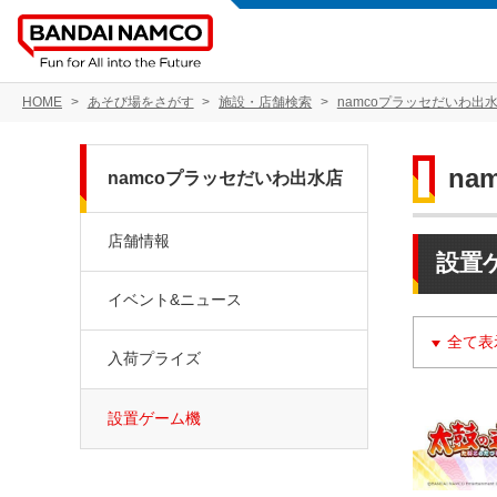
HOME
あそび場をさがす
施設・店舗検索
namcoプラッセだいわ出
na
namcoプラッセだいわ出水店
店舗情報
設置
イベント&ニュース
全て表
入荷プライズ
設置ゲーム機