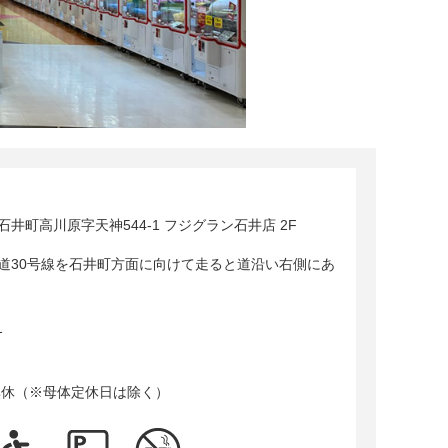
井町高川原字天神544-1 フジグラン石井店 2F
道30号線を石井町方面に向けて走ると道沿い右側にあ
1
無休（※母体定休日は除く）