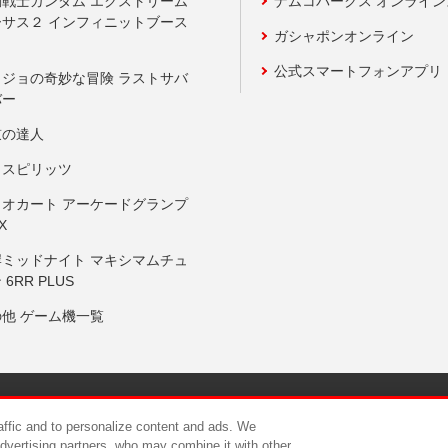
動戦士ガンダム エクストリーム
ナムコパークス オンライ
ーサス２ インフィニットブース
ガシャポンオンライン
公式スマートフォンアプリ
ョジョの奇妙な冒険 ラストサバ
バー
鼓の達人
りスピリッツ
リオカート アーケードグランプ
X
岸ミッドナイト マキシマムチュ
 6RR PLUS
の他 ゲーム機一覧
サイトポリシー
プライバシーポリシー
ウェブアクセシビリティ方
raffic and to personalize content and ads. We
advertising partners, who may combine it with other