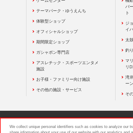
ゲームセンター
機
バ
テーマパーク・ゆうえんち
ト
体験型ショップ
ジ
イ
オフィシャルショップ
太
期間限定ショップ
釣
ガシャポン専門店
マ
アスレチック・スポーツエンタメ
リD
施設
湾
お子様・ファミリー向け施設
ーン
その他の施設・サービス
そ
関連会社
サステナビリティ
We collect unique personal identifiers such as cookies to analyze our t
share information about your use of our website with our analytics and 