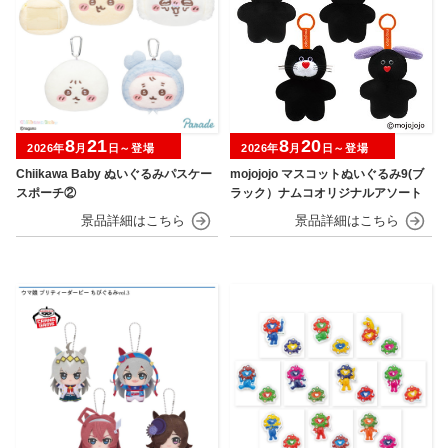
8
21
8
20
2026年
月
日～登場
2026年
月
日～登場
Chiikawa Baby ぬいぐるみパスケー
mojojojo マスコットぬいぐるみ9(ブ
スポーチ②
ラック）ナムコオリジナルアソート