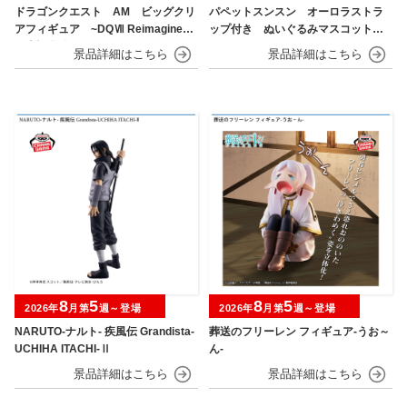
ドラゴンクエスト AM ビッグクリ
パペットスンスン オーロラストラ
アフィギュア ~DQⅦ Reimagined
ップ付き ぬいぐるみマスコット
発売記念編~
フルーツver.
8
5
8
5
2026年
月第
週～登場
2026年
月第
週～登場
NARUTO-ナルト- 疾風伝 Grandista-
葬送のフリーレン フィギュア-うお～
UCHIHA ITACHI-Ⅱ
ん-