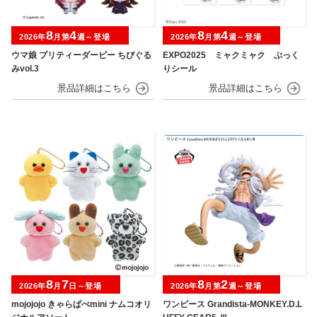
8
4
8
4
2026年
月第
週～登場
2026年
月第
週～登場
ウマ娘 プリティーダービー ちびぐる
EXPO2025 ミャクミャク ぷっく
みvol.3
りシール
8
7
8
2
2026年
月
日～登場
2026年
月第
週～登場
mojojojo きゃらぱぺmini ナムコオリ
ワンピース Grandista-MONKEY.D.L