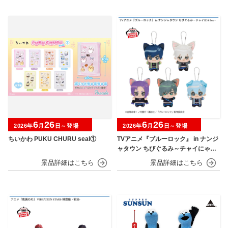
6
26
6
26
2026年
月
日～登場
2026年
月
日～登場
ちいかわ PUKU CHURU seal①
TVアニメ『ブルーロック』 in ナンジ
ャタウン ちびぐるみ～チャイにゃFe
s～