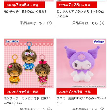
7
5
7
25
2026年
月第
週～登場
2026年
月
日～登場
モンチッチ 超BIGぬいぐるみ3
じいさんとアザラシ クリオネBIGぬ
いぐるみ
7
4
7
4
2026年
月第
週～登場
2026年
月第
週～登場
モンチッチ カラビナ付き日焼けミ
クロミ 超超BIGぬいぐるみ～てへぺ
ニぬいぐるみ
ろ～