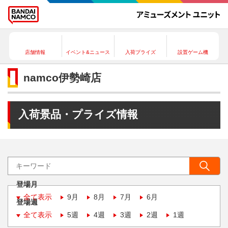
店舗情報
イベント&ニュース
入荷プライズ
設置ゲーム機
namco伊勢崎店
入荷景品・プライズ情報
登場月
全て表示
9月
8月
7月
6月
登場週
全て表示
5週
4週
3週
2週
1週