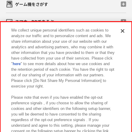
ゲーム機をさがす
スマホ・PCであそぶ
We collect unique personal identifiers such as cookies to
analyze our traffic and to personalize content and ads. We
イベント・キャンペーン
share information about your use of our website with our
analytics and advertising partners, who may combine it with
other information that you have provided to them or that they
have collected from your use of their services. Please click
"
here
" to see more details about how we use cookies and
関連会社
サステナビリティ
サイトポリシー
the retention period of each cookie. You have the right to opt
out of our sharing of your information with our partners.
プライバシーポリシー
ウェブアクセシビリティ方針と検証結果
Please click [Do Not Share My Personal Information] to
exercise your right.
お取引先さまとともに
食品のご提供について
カスタマーハラスメント対応方針
よくあるご質問・お問い合わせ
Please note that even if you have enabled the opt-out
preference signals , if you choose to allow the sharing of
cookies and other identifiers on the following setup banner,
you will be deemed to have consented to the sharing
regardless of the opt-out preference signals . If you
understand and agree to this setting, please manage your
consent on the following setup banner by clicking the link