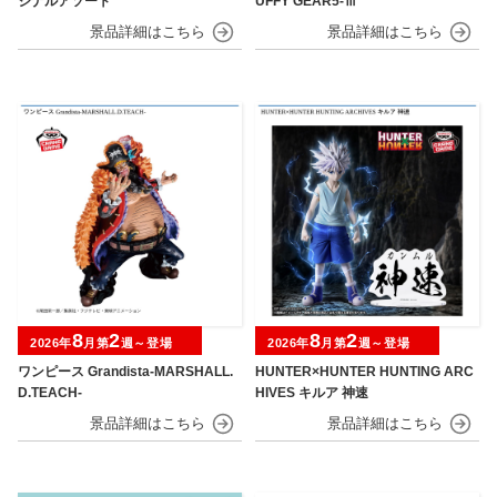
ジナルアソート
UFFY GEAR5-Ⅲ
8
2
8
2
2026年
月第
週～登場
2026年
月第
週～登場
ワンピース Grandista-MARSHALL.
HUNTER×HUNTER HUNTING ARC
D.TEACH-
HIVES キルア 神速