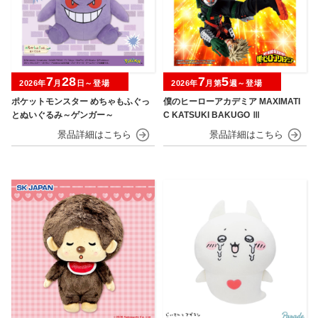
7
28
7
5
2026年
月
日～登場
2026年
月第
週～登場
ポケットモンスター めちゃもふぐっ
僕のヒーローアカデミア MAXIMATI
とぬいぐるみ～ゲンガー～
C KATSUKI BAKUGO Ⅲ