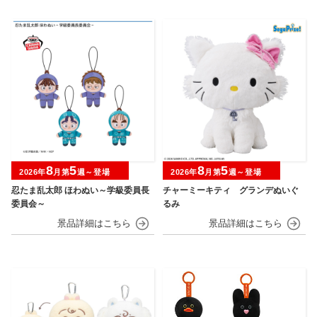
8
5
8
5
2026年
月第
週～登場
2026年
月第
週～登場
忍たま乱太郎 ほわぬい～学級委員長
チャーミーキティ グランデぬいぐ
委員会～
るみ