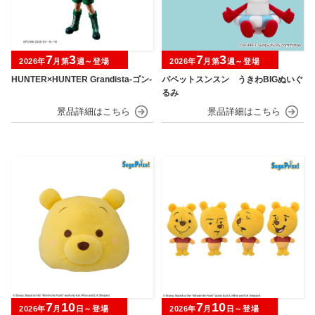
7
3
7
3
2026年
月第
週～登場
2026年
月第
週～登場
HUNTER×HUNTER Grandista-ゴン-
パペットスンスン うきわBIGぬいぐ
るみ
7
10
7
10
2026年
月
日～登場
2026年
月
日～登場