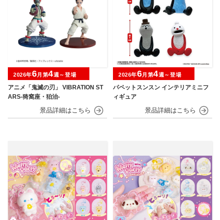
6
4
6
4
2026年
月第
週～登場
2026年
月第
週～登場
アニメ「鬼滅の刃」 VIBRATION ST
パペットスンスン インテリアミニフ
ARS-猗窩座・狛治-
ィギュア