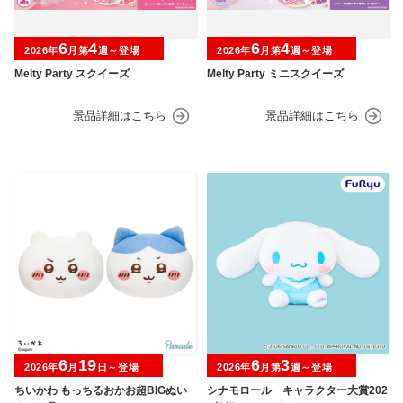
6
4
6
4
2026年
月第
週～登場
2026年
月第
週～登場
Melty Party スクイーズ
Melty Party ミニスクイーズ
6
19
6
3
2026年
月
日～登場
2026年
月第
週～登場
ちいかわ もっちるおかお超BIGぬい
シナモロール キャラクター大賞202