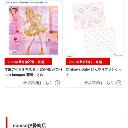
6
2
6
5
2026年
月第
週～登場
2026年
月
日～登場
学園アイドルマスター ESPRESTO-H
Chiikawa Baby ひんやりブランケッ
eart bouquet-藤田ことね
ト
namco伊勢崎店