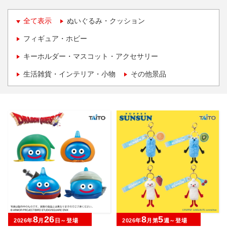
全て表示
ぬいぐるみ・クッション
フィギュア・ホビー
キーホルダー・マスコット・アクセサリー
生活雑貨・インテリア・小物
その他景品
8
26
8
5
2026年
月
日～登場
2026年
月第
週～登場