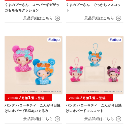
くまのプーさん スーパーギガザッ
くまのプーさん でっかちマスコッ
カもちもちクッション
ト
7
1
7
1
2026年
月第
週～登場
2026年
月第
週～登場
パンダ ハローキティ こんがり日焼
パンダ ハローキティ こんがり日焼
けレオパードBIGぬいぐるみ
けレオパードマスコット