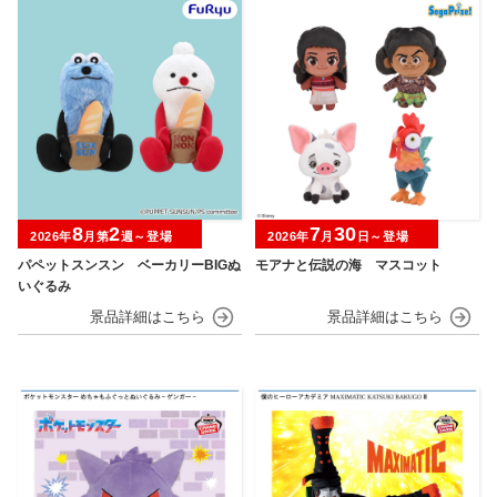
8
2
7
30
2026年
月第
週～登場
2026年
月
日～登場
パペットスンスン ベーカリーBIGぬ
モアナと伝説の海 マスコット
いぐるみ