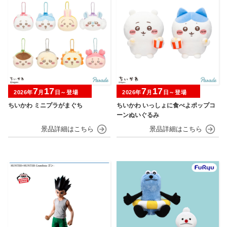
7
17
7
17
2026年
月
日～登場
2026年
月
日～登場
ちいかわ ミニプラがまぐち
ちいかわ いっしょに食べよポップコ
ーンぬいぐるみ