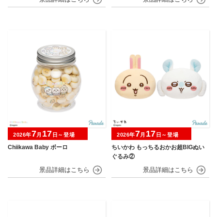
7
17
7
17
2026年
月
日～登場
2026年
月
日～登場
Chiikawa Baby ボーロ
ちいかわ もっちるおかお超BIGぬい
ぐるみ②