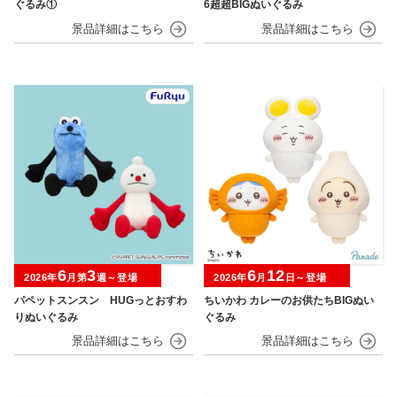
ぐるみ①
6超超BIGぬいぐるみ
6
3
6
12
2026年
月第
週～登場
2026年
月
日～登場
パペットスンスン HUGっとおすわ
ちいかわ カレーのお供たちBIGぬい
りぬいぐるみ
ぐるみ