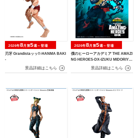
8
5
8
5
2026年
月第
週～登場
2026年
月第
週～登場
刃牙 Grandistaッッ!!-HANMA BAKI
僕のヒーローアカデミア THE AMAZI
-
NG HEROES-DX-IZUKU MIDORIYA
OVERLAY Ⅱ