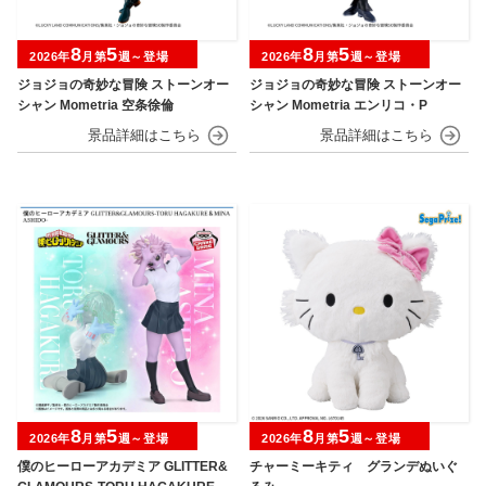
8
5
8
5
2026年
月第
週～登場
2026年
月第
週～登場
ジョジョの奇妙な冒険 ストーンオー
ジョジョの奇妙な冒険 ストーンオー
シャン Mometria 空条徐倫
シャン Mometria エンリコ・P
8
5
8
5
2026年
月第
週～登場
2026年
月第
週～登場
僕のヒーローアカデミア GLITTER&
チャーミーキティ グランデぬいぐ