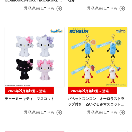
GLAMOURS-TORU HAGAKURE＆
るみ
MINA ASHIDO-
8
5
8
5
2026年
月第
週～登場
2026年
月第
週～登場
チャーミーキティ マスコット
パペットスンスン オーロラストラ
ップ付き ぬいぐるみマスコット
フルーツver.