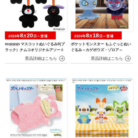
8
20
8
18
2026年
月
日～登場
2026年
月
日～登場
mojojojo マスコットぬいぐるみ9(ブ
ポケットモンスター もふぐっとぬい
ラック）ナムコオリジナルアソート
ぐるみ～カゲボウズ・ゾロア～