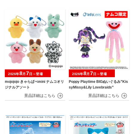
8
7
8
7
2026年
月
日～登場
2026年
月
日～登場
mojojojo きゃらぱぺmini ナムコオリ
Poppy Playtime BIGぬいぐるみ”Kis
ジナルアソート
syMissy&Lily Lovebraids”