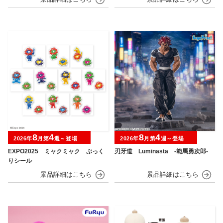
8
4
8
4
2026年
月第
週～登場
2026年
月第
週～登場
EXPO2025 ミャクミャク ぷっく
刃牙道 Luminasta ‐範馬勇次郎‐
りシール