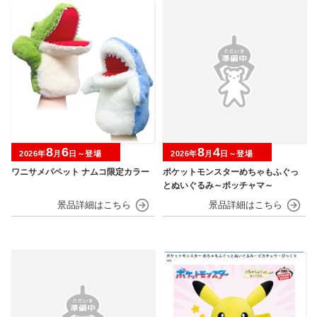
8
6
8
4
2026年
月
日～登場
2026年
月
日～登場
ワニサメパペット ナムコ限定カラー
ポケットモンスターめちゃもふぐっ
とぬいぐるみ～ポッチャマ～