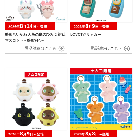
8
14
8
9
2026年
月
日～登場
2026年
月
日～登場
映画ちいかわ 人魚の島のひみつ 討伐
LOVOTクリッカー
マスコット～映画ver.～
8
9
8
8
2026年
月
日～登場
2026年
月
日～登場