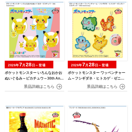
7
28
7
28
2026年
月
日～登場
2026年
月
日～登場
ポケットモンスター いろんなおかお
ポケットモンスター ワッペンチャー
ぬいぐるみ～ピカチュウ～30th Anni
ム～フシギダネ・ヒトカゲ・ゼニガ
versary
メ・ピカチュウ～30th Anniversary