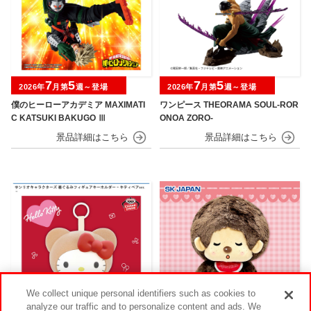
7
5
7
5
2026年
月第
週～登場
2026年
月第
週～登場
僕のヒーローアカデミア MAXIMATI
ワンピース THEORAMA SOUL-ROR
C KATSUKI BAKUGO Ⅲ
ONOA ZORO-
We collect unique personal identifiers such as cookies to
analyze our traffic and to personalize content and ads. We