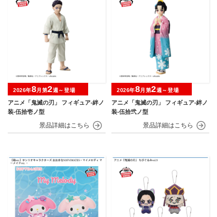
8
2
8
2
2026年
月第
週～登場
2026年
月第
週～登場
アニメ「鬼滅の刃」 フィギュア-絆ノ
アニメ「鬼滅の刃」 フィギュア-絆ノ
装-伍拾壱ノ型
装-伍拾弐ノ型