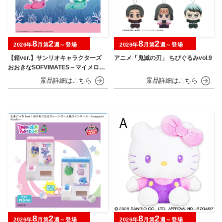
8
2
8
2
2026年
月第
週～登場
2026年
月第
週～登場
【箱ver.】サンリオキャラクターズ
アニメ「鬼滅の刃」 ちびぐるみvol.9
おおきなSOFVIMATES～マイメロデ
ィ マーメイドver. ～
8
2
8
2
2026年
月第
週～登場
2026年
月第
週～登場