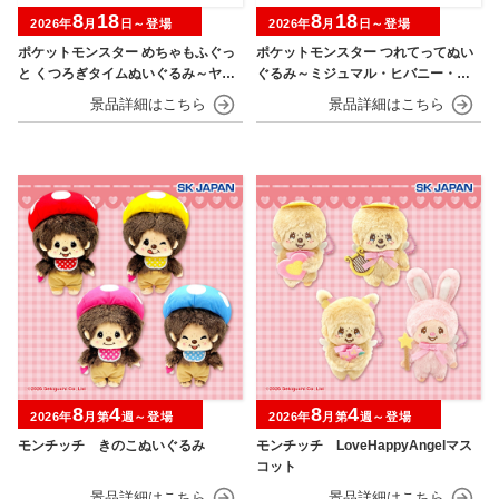
8
18
8
18
2026年
月
日～登場
2026年
月
日～登場
ポケットモンスター めちゃもふぐっ
ポケットモンスター つれてってぬい
と くつろぎタイムぬいぐるみ～ヤド
ぐるみ～ミジュマル・ヒバニー・ニ
ン～
ャオハ～
8
4
8
4
2026年
月第
週～登場
2026年
月第
週～登場
モンチッチ きのこぬいぐるみ
モンチッチ LoveHappyAngelマス
コット