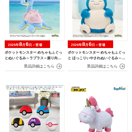
8
6
8
6
2026年
月
日～登場
2026年
月
日～登場
ポケットモンスター めちゃもふぐっ
ポケットモンスター めちゃもふぐっ
とぬいぐるみ～ラプラス～振り向きv
と ほっこりいやされぬいぐるみ～カ
er.
ビゴン～