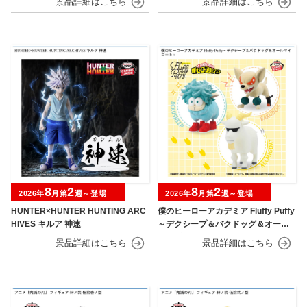
8
2
8
2
2026年
月第
週～登場
2026年
月第
週～登場
HUNTER×HUNTER HUNTING ARC
僕のヒーローアカデミア Fluffy Puffy
HIVES キルア 神速
～デクシープ＆バクドッグ＆オール
マイゴート～