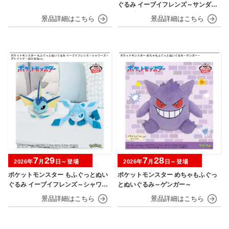
ぐるみ イーブイフレンズ～サンダー
ス・ブースター～おひるねver.
7
29
7
28
2026年
月
日～登場
2026年
月
日～登場
ポケットモンスター もふぐっとぬい
ポケットモンスター めちゃもふぐっ
ぐるみ イーブイフレンズ～シャワー
とぬいぐるみ～ゲンガー～
ズ・グレイシア～おひるねver.