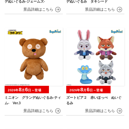
デぬいぐるみ‐ジェームズ‐
デぬいぐるみ タキシード
8
6
8
6
2026年
月
日～登場
2026年
月
日～登場
ミニオン グランデぬいぐるみ‐ティ
ズートピア２ 赤いほっぺ ぬいぐ
ム‐ Ver.3
るみ