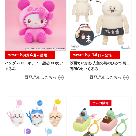
8
4
8
14
2026年
月第
週～登場
2026年
月
日～登場
パンダ ハローキティ 超超BIGぬい
映画ちいかわ 人魚の島のひみつ 島二
ぐるみ
郎BIGぬいぐるみ