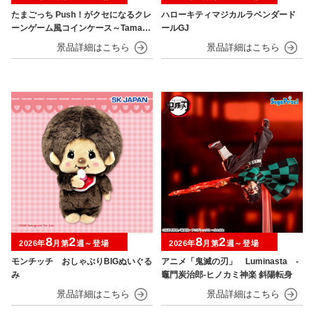
たまごっち Push！がクセになるクレ
ハローキティマジカルラベンダード
ーンゲーム風コインケース～Tamago
ールGJ
tchi Paradise～
8
2
8
2
2026年
月第
週～登場
2026年
月第
週～登場
モンチッチ おしゃぶりBIGぬいぐる
アニメ「鬼滅の刃」 Luminasta ‐
み
竈門炭治郎‐ヒノカミ神楽 斜陽転身