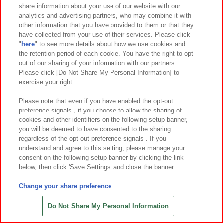
share information about your use of our website with our
7
5
7
5
2026年
月第
週～登場
2026年
月第
週～登場
analytics and advertising partners, who may combine it with
other information that you have provided to them or that they
サンリオキャラクターズ 着ぐるみフ
モンチッチ 超BIGぬいぐるみ3
have collected from your use of their services. Please click
ィギュアキーホルダー～キティベアv
"
here
" to see more details about how we use cookies and
er.～
the retention period of each cookie. You have the right to opt
out of our sharing of your information with our partners.
Please click [Do Not Share My Personal Information] to
exercise your right.
Please note that even if you have enabled the opt-out
preference signals , if you choose to allow the sharing of
cookies and other identifiers on the following setup banner,
you will be deemed to have consented to the sharing
regardless of the opt-out preference signals . If you
understand and agree to this setting, please manage your
consent on the following setup banner by clicking the link
below, then click 'Save Settings' and close the banner.
Change your share preference
7
25
7
24
2026年
月
日～登場
2026年
月
日～登場
じいさんとアザラシ クリオネBIGぬ
映画ちいかわ 人魚の島のひみつ セイ
Do Not Share My Personal Information
いぐるみ
レーンBIGぬいぐるみ