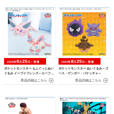
8
25
8
25
2026年
月
日～登場
2026年
月
日～登場
ポケットモンスター もふぐっとぬい
ポケットモンスター ぬいぐるみ～ゴ
ぐるみ イーブイフレンズ～エーフ
ース・ゲンガー・バケッチャ～
ィ・ニンフィア～おひるねver.