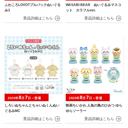
ふわころLOVOTプルバックぬいぐる
WASABI BEAR ぬいぐるみマスコ
み3
ット カラフルver.
8
7
8
7
2026年
月
日～登場
2026年
月
日～登場
しろいぬちゃんとちゃいぬくんぬい
映画ちいかわ 人魚の島のひみつ ゆら
ぐるみMC
ゆらソーラー