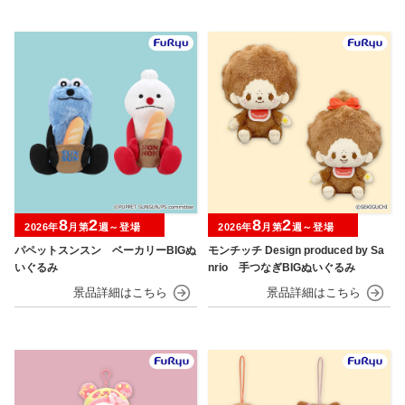
8
2
8
2
2026年
月第
週～登場
2026年
月第
週～登場
パペットスンスン ベーカリーBIGぬ
モンチッチ Design produced by Sa
いぐるみ
nrio 手つなぎBIGぬいぐるみ