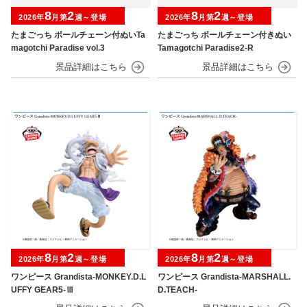
8
2
8
2
2026年
月第
週～登場
2026年
月第
週～登場
たまごっち ボールチェーン付ぬいTa
たまごっち ボールチェーン付きぬい
magotchi Paradise vol.3
Tamagotchi Paradise2-R
8
2
8
2
2026年
月第
週～登場
2026年
月第
週～登場
ワンピース Grandista-MONKEY.D.L
ワンピース Grandista-MARSHALL.
UFFY GEAR5-Ⅲ
D.TEACH-