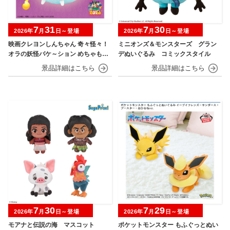
7
31
7
30
2026年
月
日～登場
2026年
月
日～登場
映画クレヨンしんちゃん 奇々怪々！
ミニオンズ＆モンスターズ グラン
オラの妖怪バケ～ション めちゃもふ
デぬいぐるみ コミックスタイル
ぐっとぬいぐるみ シロ
7
30
7
29
2026年
月
日～登場
2026年
月
日～登場
モアナと伝説の海 マスコット
ポケットモンスター もふぐっとぬい