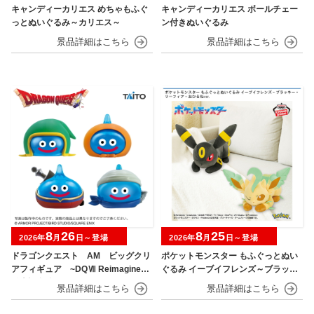
キャンディーカリエス めちゃもふぐ
キャンディーカリエス ボールチェー
っとぬいぐるみ～カリエス～
ン付きぬいぐるみ
8
26
8
25
2026年
月
日～登場
2026年
月
日～登場
ドラゴンクエスト AM ビッグクリ
ポケットモンスター もふぐっとぬい
アフィギュア ~DQⅦ Reimagined
ぐるみ イーブイフレンズ～ブラッキ
発売記念編~
ー・リーフィア～おひるねver.