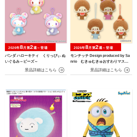
8
2
8
2
2026年
月第
週～登場
2026年
月第
週～登場
パンダ ハローキティ くりっぴぃ ぬ
モンチッチ Design produced by Sa
いぐるみ～ビーズ～
nrio むきゅむきゅおすわりマスコ
ット