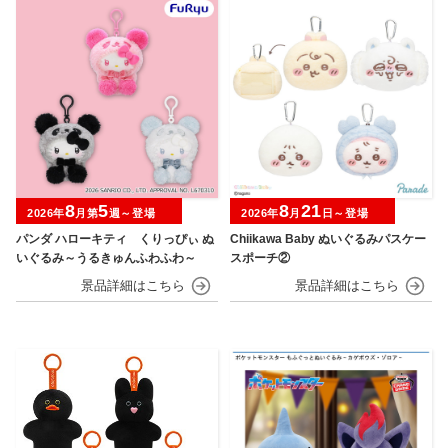
8
5
8
21
2026年
月第
週～登場
2026年
月
日～登場
パンダ ハローキティ くりっぴぃ ぬ
Chiikawa Baby ぬいぐるみパスケー
いぐるみ～うるきゅんふわふわ～
スポーチ②