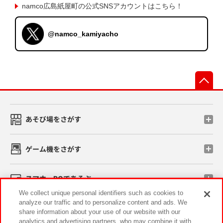
namco広島紙屋町の公式SNSアカウントはこちら！
@namco_kamiyacho
先
あそび場をさがす
ゲーム機をさがす
スマホ・PCであそぶ
We collect unique personal identifiers such as cookies to
analyze our traffic and to personalize content and ads. We
イベント・キャンペーン
share information about your use of our website with our
analytics and advertising partners, who may combine it with