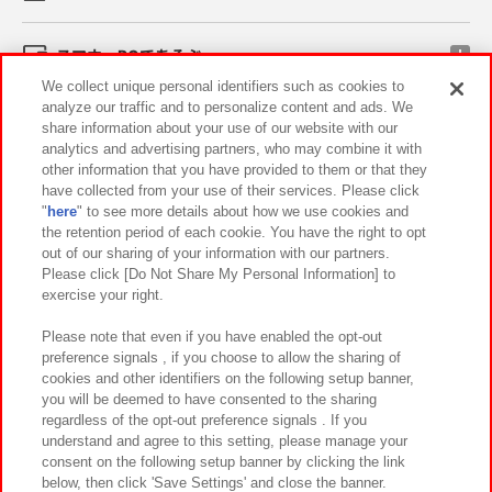
スマホ・PCであそぶ
We collect unique personal identifiers such as cookies to
analyze our traffic and to personalize content and ads. We
イベント・キャンペーン
share information about your use of our website with our
analytics and advertising partners, who may combine it with
other information that you have provided to them or that they
have collected from your use of their services. Please click
"
here
" to see more details about how we use cookies and
関連会社
サステナビリティ
サイトポリシー
the retention period of each cookie. You have the right to opt
out of our sharing of your information with our partners.
プライバシーポリシー
ウェブアクセシビリティ方針と検証結果
Please click [Do Not Share My Personal Information] to
exercise your right.
お取引先さまとともに
食品のご提供について
カスタマーハラスメント対応方針
よくあるご質問・お問い合わせ
Please note that even if you have enabled the opt-out
preference signals , if you choose to allow the sharing of
cookies and other identifiers on the following setup banner,
you will be deemed to have consented to the sharing
regardless of the opt-out preference signals . If you
understand and agree to this setting, please manage your
consent on the following setup banner by clicking the link
below, then click 'Save Settings' and close the banner.