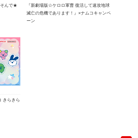
あそんで★
『新劇場版☆ケロロ軍曹 復活して速攻地球
滅亡の危機であります！』×ナムコキャンペ
ーン
コ きらきら