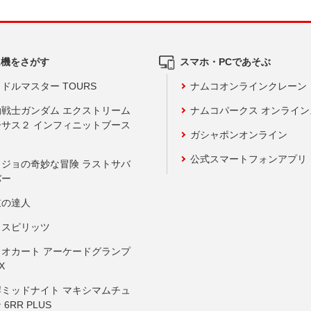
ム機をさがす
スマホ・PCであそぶ
ドルマスター TOURS
ナムコオンラインクレーン
動戦士ガンダム エクストリーム
ナムコパークス オンライ
ーサス２ インフィニットブース
ガシャポンオンライン
公式スマートフォンアプリ
ョジョの奇妙な冒険 ラストサバ
バー
鼓の達人
りスピリッツ
リオカート アーケードグランプ
X
岸ミッドナイト マキシマムチュ
 6RR PLUS