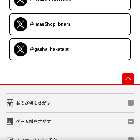
@ImasShop_bnam
@gasha_hakatabt
先
あそび場をさがす
ゲーム機をさがす