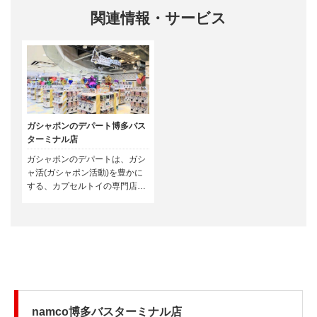
関連情報・サービス
ガシャポンのデパート博多バス
ターミナル店
ガシャポンのデパートは、ガシ
ャ活(ガシャポン活動)を豊かに
する、カプセルトイの専門店で
す。話題のカプセルトイが集ま
る圧倒的な品揃え、あなたのガ
シャ活がもっと楽しくなる、ア
プリポイントが貯まる、使え
る、最新情報が届く、今までに
ない新しい買い物体験ができる
お店です。
namco博多バスターミナル店