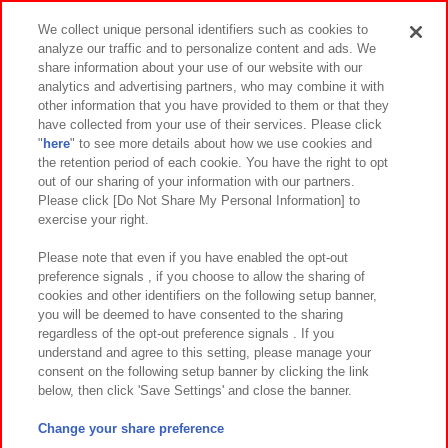
スマホ・PCであそぶ
We collect unique personal identifiers such as cookies to
analyze our traffic and to personalize content and ads. We
イベント・キャンペーン
share information about your use of our website with our
analytics and advertising partners, who may combine it with
other information that you have provided to them or that they
have collected from your use of their services. Please click
"
here
" to see more details about how we use cookies and
関連会社
サステナビリティ
サイトポリシー
the retention period of each cookie. You have the right to opt
out of our sharing of your information with our partners.
プライバシーポリシー
ウェブアクセシビリティ方針と検証結果
Please click [Do Not Share My Personal Information] to
exercise your right.
お取引先さまとともに
食品のご提供について
カスタマーハラスメント対応方針
よくあるご質問・お問い合わせ
Please note that even if you have enabled the opt-out
preference signals , if you choose to allow the sharing of
cookies and other identifiers on the following setup banner,
you will be deemed to have consented to the sharing
regardless of the opt-out preference signals . If you
understand and agree to this setting, please manage your
consent on the following setup banner by clicking the link
below, then click 'Save Settings' and close the banner.
©Bandai Namco Amusement Inc.
©Bandai Namco Amusement Lab Inc.
Change your share preference
©Bandai Namco Experience Inc.