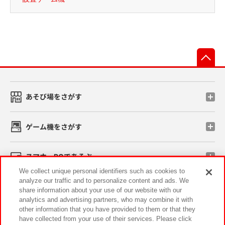
先
あそび場をさがす
ゲーム機をさがす
スマホ・PCであそぶ
We collect unique personal identifiers such as cookies to
analyze our traffic and to personalize content and ads. We
イベント・キャンペーン
share information about your use of our website with our
analytics and advertising partners, who may combine it with
other information that you have provided to them or that they
have collected from your use of their services. Please click