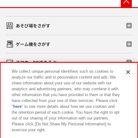
あそび場をさがす
ゲーム機をさがす
スマホ・PCであそぶ
We collect unique personal identifiers such as cookies to
analyze our traffic and to personalize content and ads. We
イベント・キャンペーン
share information about your use of our website with our
analytics and advertising partners, who may combine it with
other information that you have provided to them or that they
have collected from your use of their services. Please click
"
here
" to see more details about how we use cookies and
関連会社
サステナビリティ
サイトポリシー
the retention period of each cookie. You have the right to opt
out of our sharing of your information with our partners.
プライバシーポリシー
ウェブアクセシビリティ方針と検証結果
Please click [Do Not Share My Personal Information] to
exercise your right.
お取引先さまとともに
食品のご提供について