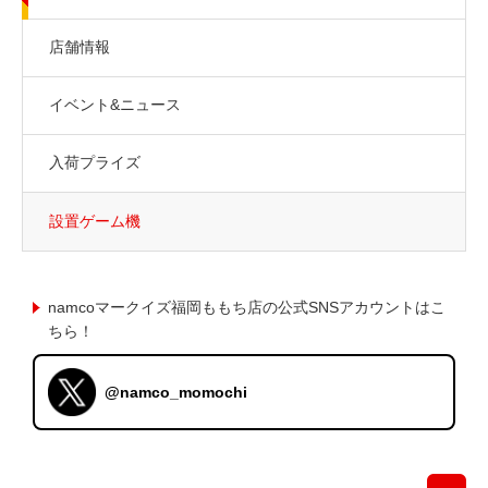
店舗情報
イベント&ニュース
入荷プライズ
設置ゲーム機
namcoマークイズ福岡ももち店の公式SNSアカウントはこ
ちら！
@namco_momochi
先