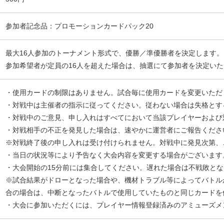
参加者記念品：プロモーションカードパック20
最大16人参加のトーナメント形式で、優勝／準優勝者を決定します。
参加希望者が定員の16人を超えた場合は、抽選にて参加者を決定い
・使用カードの制限はありません。試合毎に使用カードを変更いただ
・対戦中は主催者の指示に従ってください。従わない場合は失格とす
・対戦中のご意見、申し入れはすべてにおいて当該プレイヤーおよび
・対戦相手の不正を発見した場合は、速やかに運営者にご報告くださ
※対戦終了後の申し入れは受け付けられません。対戦中に発見次第、
・当日の状況等により予告なく大会内容を変更する場合がございます
・大会開始の15分前には集合してください。遅れた場合は不戦敗と
※試合結果がドローとなった場合や、機材トラブル等によってバトル
合の場合は、中断となったバトルで使用していたものと同じカードを
・大会に参加いただくには、プレイヤー情報登録済みのアミューズメ