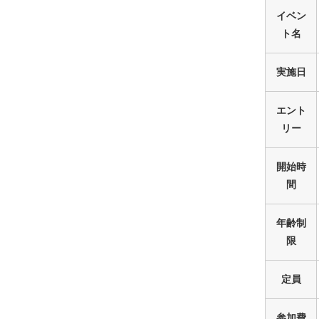
イベン
ト名
実施日
エント
リー
開始時
間
年齢制
限
定員
参加費