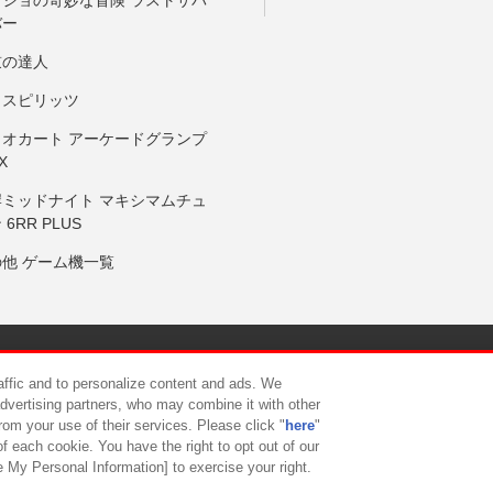
ョジョの奇妙な冒険 ラストサバ
バー
鼓の達人
りスピリッツ
リオカート アーケードグランプ
X
岸ミッドナイト マキシマムチュ
 6RR PLUS
の他 ゲーム機一覧
サイトポリシー
プライバシーポリシー
ウェブアクセシビリティ方
raffic and to personalize content and ads. We
advertising partners, who may combine it with other
rom your use of their services. Please click "
here
"
供について
カスタマーハラスメント対応方針
よくあるご質問・
f each cookie. You have the right to opt out of our
e My Personal Information] to exercise your right.