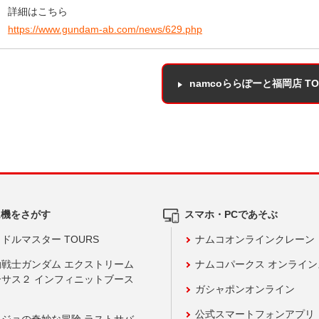
詳細はこちら
https://www.gundam-ab.com/news/629.php
namcoららぽーと福岡店 T
ム機をさがす
スマホ・PCであそぶ
ドルマスター TOURS
ナムコオンラインクレーン
動戦士ガンダム エクストリーム
ナムコパークス オンライ
ーサス２ インフィニットブース
ガシャポンオンライン
公式スマートフォンアプリ