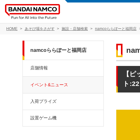
HOME
あそび場をさがす
施設・店舗検索
namcoららぽーと福岡店
na
namcoららぽーと福岡店
店舗情報
【ピ
ト:2
イベント&ニュース
入荷プライズ
設置ゲーム機