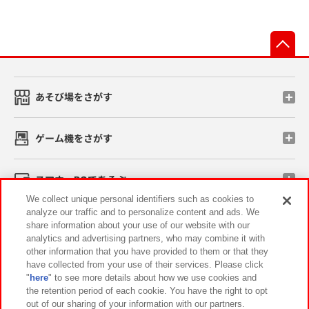
先
あそび場をさがす
ゲーム機をさがす
スマホ・PCであそぶ
We collect unique personal identifiers such as cookies to
analyze our traffic and to personalize content and ads. We
イベント・キャンペーン
share information about your use of our website with our
analytics and advertising partners, who may combine it with
other information that you have provided to them or that they
have collected from your use of their services. Please click
"
here
" to see more details about how we use cookies and
関連会社
サステナビリティ
サイトポリシー
the retention period of each cookie. You have the right to opt
out of our sharing of your information with our partners.
プライバシーポリシー
ウェブアクセシビリティ方針と検証結果