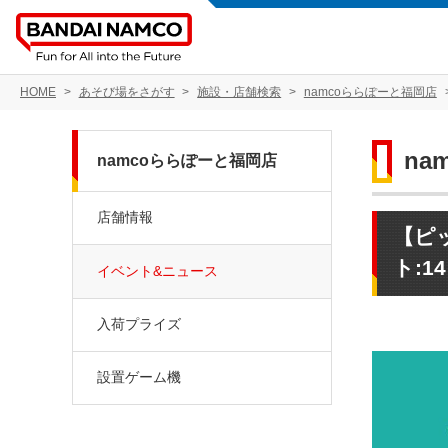
HOME
あそび場をさがす
施設・店舗検索
namcoららぽーと福岡店
na
namcoららぽーと福岡店
店舗情報
【ピ
ト:1
イベント&ニュース
入荷プライズ
設置ゲーム機