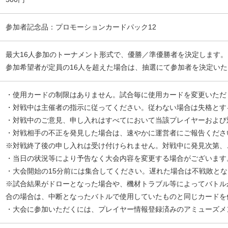
参加者記念品：プロモーションカードパック12
最大16人参加のトーナメント形式で、優勝／準優勝者を決定します。
参加希望者が定員の16人を超えた場合は、抽選にて参加者を決定い
・使用カードの制限はありません。試合毎に使用カードを変更いただ
・対戦中は主催者の指示に従ってください。従わない場合は失格とす
・対戦中のご意見、申し入れはすべてにおいて当該プレイヤーおよび
・対戦相手の不正を発見した場合は、速やかに運営者にご報告くださ
※対戦終了後の申し入れは受け付けられません。対戦中に発見次第、
・当日の状況等により予告なく大会内容を変更する場合がございます
・大会開始の15分前には集合してください。遅れた場合は不戦敗と
※試合結果がドローとなった場合や、機材トラブル等によってバトル
合の場合は、中断となったバトルで使用していたものと同じカードを
・大会に参加いただくには、プレイヤー情報登録済みのアミューズメ