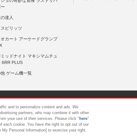
ョジョの奇妙な冒険 ラストサバ
バー
鼓の達人
りスピリッツ
リオカート アーケードグランプ
X
岸ミッドナイト マキシマムチュ
 6RR PLUS
の他 ゲーム機一覧
サイトポリシー
プライバシーポリシー
ウェブアクセシビリティ方
raffic and to personalize content and ads. We
advertising partners, who may combine it with other
rom your use of their services. Please click "
here
"
供について
カスタマーハラスメント対応方針
よくあるご質問・
f each cookie. You have the right to opt out of our
e My Personal Information] to exercise your right.