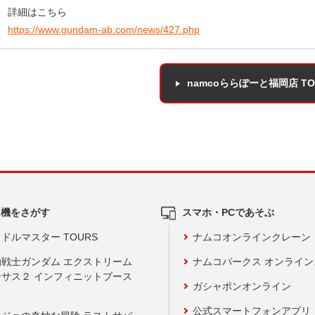
詳細はこちら
https://www.gundam-ab.com/news/427.php
namcoららぽーと福岡店 T
ム機をさがす
スマホ・PCであそぶ
ドルマスター TOURS
ナムコオンラインクレーン
動戦士ガンダム エクストリーム
ナムコパークス オンライ
ーサス２ インフィニットブース
ガシャポンオンライン
公式スマートフォンアプリ