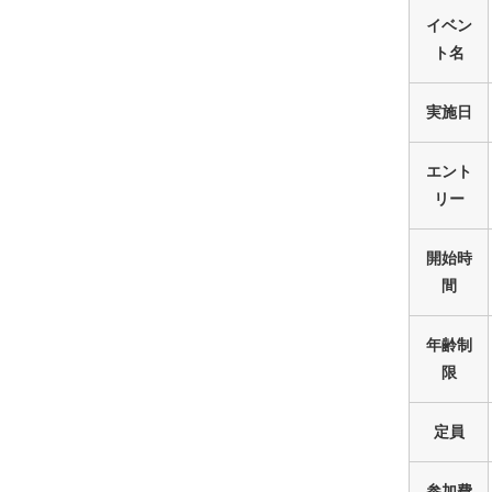
イベン
ト名
実施日
エント
リー
開始時
間
年齢制
限
定員
参加費