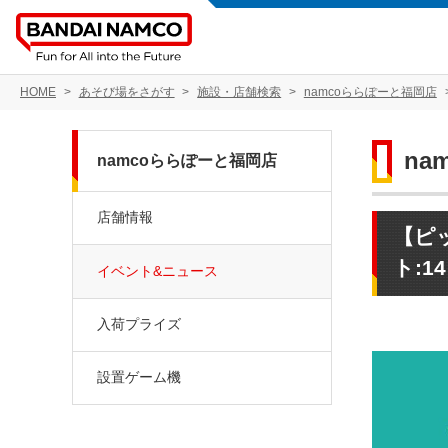
HOME
あそび場をさがす
施設・店舗検索
namcoららぽーと福岡店
na
namcoららぽーと福岡店
店舗情報
【ピ
ト:1
イベント&ニュース
入荷プライズ
設置ゲーム機