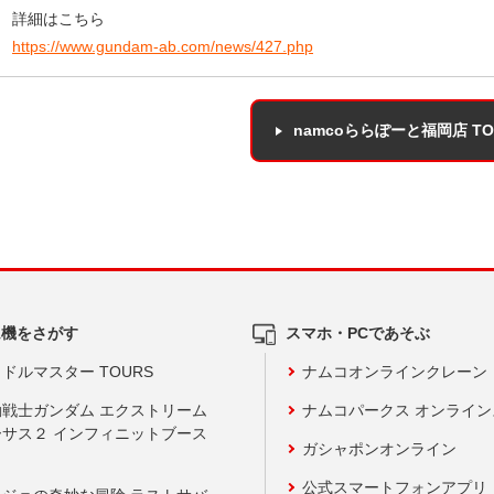
詳細はこちら
https://www.gundam-ab.com/news/427.php
namcoららぽーと福岡店 T
ム機をさがす
スマホ・PCであそぶ
ドルマスター TOURS
ナムコオンラインクレーン
動戦士ガンダム エクストリーム
ナムコパークス オンライ
ーサス２ インフィニットブース
ガシャポンオンライン
公式スマートフォンアプリ