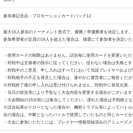
参加者記念品：プロモーションカードパック12
最大16人参加のトーナメント形式で、優勝／準優勝者を決定します。
参加希望者が定員の16人を超えた場合は、抽選にて参加者を決定い
・使用カードの制限はありません。試合毎に使用カードを変更いただ
・対戦中は主催者の指示に従ってください。従わない場合は失格とす
・対戦中のご意見、申し入れはすべてにおいて当該プレイヤーおよび
・対戦相手の不正を発見した場合は、速やかに運営者にご報告くださ
※対戦終了後の申し入れは受け付けられません。対戦中に発見次第、
・当日の状況等により予告なく大会内容を変更する場合がございます
・大会開始の15分前には集合してください。遅れた場合は不戦敗と
※試合結果がドローとなった場合や、機材トラブル等によってバトル
合の場合は、中断となったバトルで使用していたものと同じカードを
・大会に参加いただくには、プレイヤー情報登録済みのアミューズメ