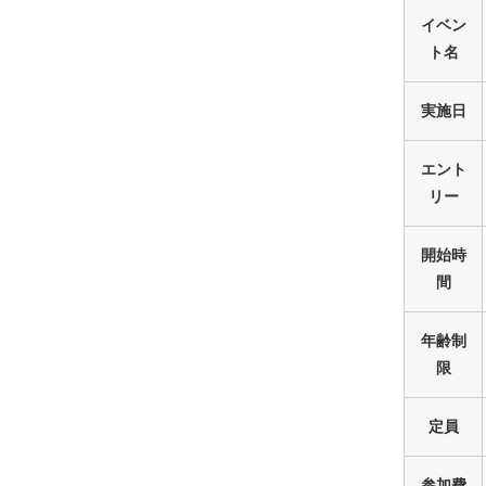
イベン
ト名
実施日
エント
リー
開始時
間
年齢制
限
定員
参加費