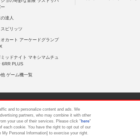
ョジョの奇妙な冒険 ラストサバ
バー
鼓の達人
りスピリッツ
リオカート アーケードグランプ
X
岸ミッドナイト マキシマムチュ
 6RR PLUS
の他 ゲーム機一覧
サイトポリシー
プライバシーポリシー
ウェブアクセシビリティ方
raffic and to personalize content and ads. We
advertising partners, who may combine it with other
rom your use of their services. Please click "
here
"
供について
カスタマーハラスメント対応方針
よくあるご質問・
f each cookie. You have the right to opt out of our
e My Personal Information] to exercise your right.