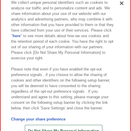
We collect unique personal identifiers such as cookies to
analyze our traffic and to personalize content and ads. We
イベント・キャンペーン
share information about your use of our website with our
analytics and advertising partners, who may combine it with
other information that you have provided to them or that they
have collected from your use of their services. Please click
"
here
" to see more details about how we use cookies and
関連会社
サステナビリティ
サイトポリシー
the retention period of each cookie. You have the right to opt
out of our sharing of your information with our partners.
プライバシーポリシー
ウェブアクセシビリティ方針と検証結果
Please click [Do Not Share My Personal Information] to
exercise your right.
お取引先さまとともに
食品のご提供について
カスタマーハラスメント対応方針
よくあるご質問・お問い合わせ
Please note that even if you have enabled the opt-out
preference signals , if you choose to allow the sharing of
cookies and other identifiers on the following setup banner,
you will be deemed to have consented to the sharing
regardless of the opt-out preference signals . If you
understand and agree to this setting, please manage your
consent on the following setup banner by clicking the link
below, then click 'Save Settings' and close the banner.
©Bandai Namco Amusement Inc.
©Bandai Namco Amusement Lab Inc.
Change your share preference
©Bandai Namco Experience Inc.
©HANAYASHIKI Co., Ltd. All Rights Reserved.
Do Not Share My Personal Information