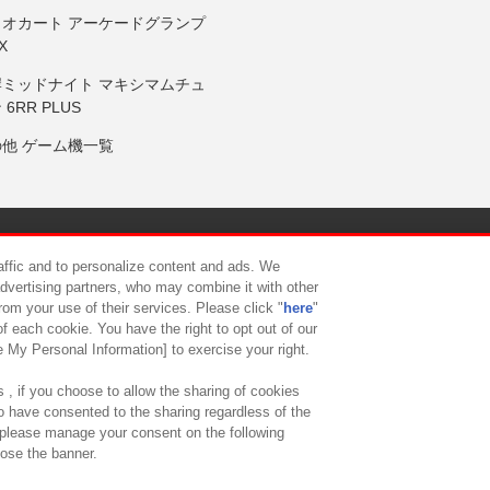
リオカート アーケードグランプ
X
岸ミッドナイト マキシマムチュ
 6RR PLUS
の他 ゲーム機一覧
サイトポリシー
プライバシーポリシー
ウェブアクセシビリティ方
raffic and to personalize content and ads. We
advertising partners, who may combine it with other
rom your use of their services. Please click "
here
"
供について
カスタマーハラスメント対応方針
よくあるご質問・
f each cookie. You have the right to opt out of our
e My Personal Information] to exercise your right.
 , if you choose to allow the sharing of cookies
to have consented to the sharing regardless of the
, please manage your consent on the following
lose the banner.
ndai Namco Amusement Lab Inc.
©Bandai Namco Experience Inc.
©HANAY