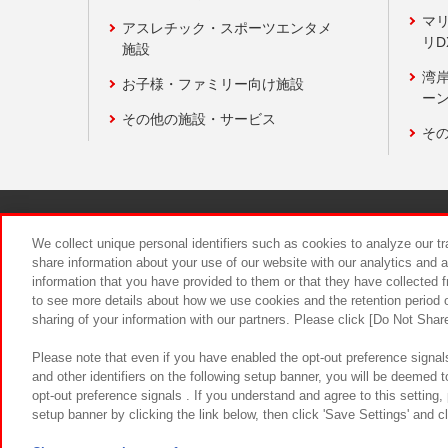
マ
アスレチック・スポーツエンタメ
リD
施設
湾
お子様・ファミリー向け施設
ーン
その他の施設・サービス
そ
関連会社
サステナビリティ
We collect unique personal identifiers such as cookies to analyze our t
share information about your use of our website with our analytics and 
information that you have provided to them or that they have collected f
食品のご提
to see more details about how we use cookies and the retention period o
sharing of your information with our partners. Please click [Do Not Shar
Please note that even if you have enabled the opt-out preference signals
and other identifiers on the following setup banner, you will be deemed 
opt-out preference signals . If you understand and agree to this setting
setup banner by clicking the link below, then click 'Save Settings' and c
©Bandai Namco Amusement Inc.
©Ba