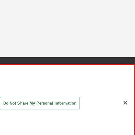
針と検証結果
お取引先さまとともに
お問い合わせ
Do Not Share My Personal Information
ASHIKI Co., Ltd. All Rights Reserved.