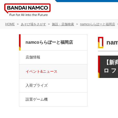
HOME
あそび場をさがす
施設・店舗検索
namcoららぽーと福岡店
na
namcoららぽーと福岡店
店舗情報
【新商
ロ フ
イベント&ニュース
入荷プライズ
設置ゲーム機