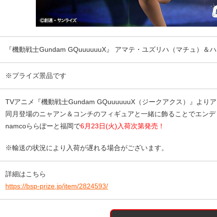
『機動戦士Gundam GQuuuuuuX』 アマテ・ユズリハ（マチュ）＆ハ
※プライズ景品です
TVアニメ『機動戦士Gundam GQuuuuuuX（ジークアクス）』
同月登場のニャアン＆コンチのフィギュアと一緒に飾ることでエンデ
namcoららぽーと福岡で
6月23日(火)入荷次第発売！
※輸送の状況により入荷が遅れる場合がございます。
詳細はこちら
https://bsp-prize.jp/item/2824593/