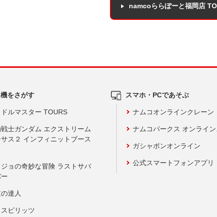
namcoららぽーと福岡店 T
ム機をさがす
スマホ・PCであそぶ
ドルマスター TOURS
ナムコオンラインクレーン
動戦士ガンダム エクストリーム
ナムコパークス オンライ
ーサス２ インフィニットブース
ガシャポンオンライン
公式スマートフォンアプリ
ョジョの奇妙な冒険 ラストサバ
バー
鼓の達人
りスピリッツ