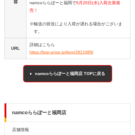
容
namcoららぽーと福岡で
5月20日(水)入荷次第発
売！
※輸送の状況により入荷が遅れる場合がございま
す。
詳細はこちら
URL
https://bsp-prize.jp/item/2821989/
namcoららぽーと福岡店 TOPに戻る
namcoららぽーと福岡店
店舗情報