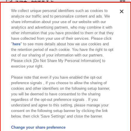
スマホ・PCであそぶ
We collect unique personal identifiers such as cookies to
analyze our traffic and to personalize content and ads. We
イベント・キャンペーン
share information about your use of our website with our
analytics and advertising partners, who may combine it with
other information that you have provided to them or that they
have collected from your use of their services. Please click
"
here
" to see more details about how we use cookies and
関連会社
サステナビリティ
サイトポリシー
the retention period of each cookie. You have the right to opt
out of our sharing of your information with our partners.
プライバシーポリシー
ウェブアクセシビリティ方針と検証結果
Please click [Do Not Share My Personal Information] to
exercise your right.
お取引先さまとともに
食品のご提供について
カスタマーハラスメント対応方針
よくあるご質問・お問い合わせ
Please note that even if you have enabled the opt-out
preference signals , if you choose to allow the sharing of
cookies and other identifiers on the following setup banner,
you will be deemed to have consented to the sharing
regardless of the opt-out preference signals . If you
understand and agree to this setting, please manage your
consent on the following setup banner by clicking the link
below, then click 'Save Settings' and close the banner.
©Bandai Namco Amusement Inc.
©Bandai Namco Amusement Lab Inc.
Change your share preference