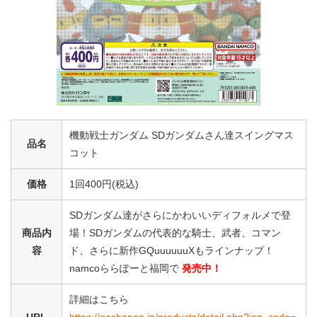
機動戦士ガンダム SDガンダムさん達スイングマス
品名
コット
価格
1回400円(税込)
SDガンダム達がさらにかわいいディフォルメで登
商品内
場！SDガンダムの代表的な騎士、武者、コマン
容
ド、さらに新作GQuuuuuuXもラインナップ！
namcoららぽーと福岡で
発売中！
詳細はこちら
URL
https://gashapon.jp/products/detail.php?jan_code=