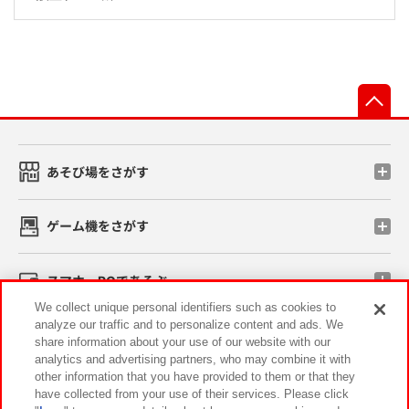
先
あそび場をさがす
ゲーム機をさがす
スマホ・PCであそぶ
We collect unique personal identifiers such as cookies to
analyze our traffic and to personalize content and ads. We
イベント・キャンペーン
share information about your use of our website with our
analytics and advertising partners, who may combine it with
other information that you have provided to them or that they
have collected from your use of their services. Please click