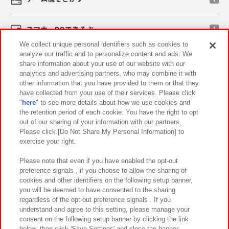
スマホ・PCであそぶ
We collect unique personal identifiers such as cookies to
analyze our traffic and to personalize content and ads. We
イベント・キャンペーン
share information about your use of our website with our
analytics and advertising partners, who may combine it with
other information that you have provided to them or that they
have collected from your use of their services. Please click
"
here
" to see more details about how we use cookies and
関連会社
サステナビリティ
サイトポリシー
the retention period of each cookie. You have the right to opt
out of our sharing of your information with our partners.
プライバシーポリシー
ウェブアクセシビリティ方針と検証結果
Please click [Do Not Share My Personal Information] to
exercise your right.
お取引先さまとともに
食品のご提供について
カスタマーハラスメント対応方針
よくあるご質問・お問い合わせ
Please note that even if you have enabled the opt-out
preference signals , if you choose to allow the sharing of
cookies and other identifiers on the following setup banner,
you will be deemed to have consented to the sharing
regardless of the opt-out preference signals . If you
understand and agree to this setting, please manage your
consent on the following setup banner by clicking the link
below, then click 'Save Settings' and close the banner.