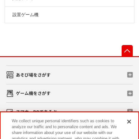
設置ゲーム機
先
あそび場をさがす
ゲーム機をさがす
スマホ・PCであそぶ
We collect unique personal identifiers such as cookies to
analyze our traffic and to personalize content and ads. We
イベント・キャンペーン
share information about your use of our website with our
analytics and advertising partners, who may combine it with