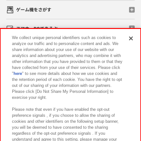
ゲーム機をさがす
スマホ・PCであそぶ
We collect unique personal identifiers such as cookies to
analyze our traffic and to personalize content and ads. We
イベント・キャンペーン
share information about your use of our website with our
analytics and advertising partners, who may combine it with
other information that you have provided to them or that they
have collected from your use of their services. Please click
"
here
" to see more details about how we use cookies and
関連会社
サステナビリティ
サイトポリシー
the retention period of each cookie. You have the right to opt
out of our sharing of your information with our partners.
プライバシーポリシー
ウェブアクセシビリティ方針と検証結果
Please click [Do Not Share My Personal Information] to
exercise your right.
お取引先さまとともに
食品のご提供について
カスタマーハラスメント対応方針
よくあるご質問・お問い合わせ
Please note that even if you have enabled the opt-out
preference signals , if you choose to allow the sharing of
cookies and other identifiers on the following setup banner,
you will be deemed to have consented to the sharing
regardless of the opt-out preference signals . If you
understand and agree to this setting, please manage your