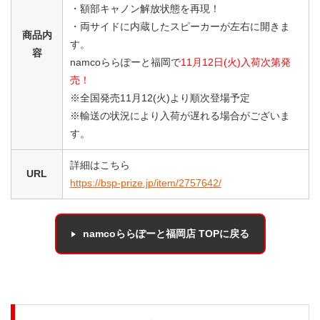
・額部キャノン解放状態を再現！
・両サイドに内蔵したスピーカーが左右に開きま
商品内
す。
容
namcoららぽーと福岡で
11月12日(火)入荷次第発
売！
※全国発売11月12(火)より順次登場予定
※輸送の状況により入荷が遅れる場合がございま
す。
詳細はこちら
URL
https://bsp-prize.jp/item/2757642/
namcoららぽーと福岡店 TOPに戻る