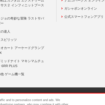
動戦士ガンダム エクストリーム
ナムコパークス オンライ
ーサス２ インフィニットブース
ガシャポンオンライン
公式スマートフォンアプリ
ョジョの奇妙な冒険 ラストサバ
バー
鼓の達人
りスピリッツ
リオカート アーケードグランプ
X
岸ミッドナイト マキシマムチュ
 6RR PLUS
の他 ゲーム機一覧
サイトポリシー
プライバシーポリシー
ウェブアクセシビリティ方
raffic and to personalize content and ads. We
advertising partners, who may combine it with other