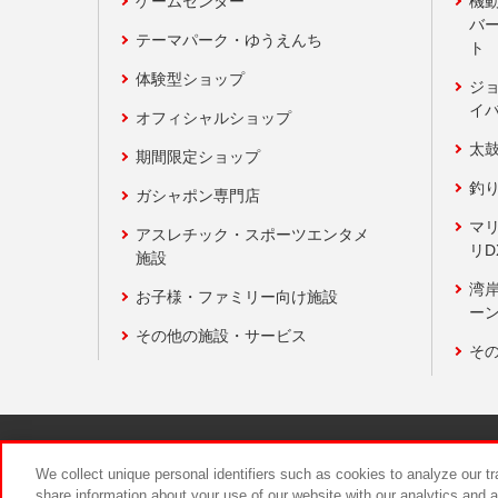
ゲームセンター
機
バ
テーマパーク・ゆうえんち
ト
体験型ショップ
ジ
イ
オフィシャルショップ
太
期間限定ショップ
釣
ガシャポン専門店
マ
アスレチック・スポーツエンタメ
リD
施設
湾
お子様・ファミリー向け施設
ーン
その他の施設・サービス
そ
関連会社
サステナビリティ
We collect unique personal identifiers such as cookies to analyze our t
share information about your use of our website with our analytics and 