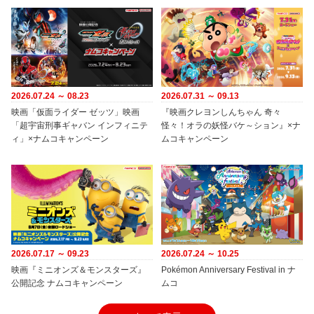
2026.07.24 ～ 08.23
2026.07.31 ～ 09.13
映画「仮面ライダー ゼッツ」映画
『映画クレヨンしんちゃん 奇々
「超宇宙刑事ギャバン インフィニテ
怪々！オラの妖怪バケ～ション』×ナ
ィ」×ナムコキャンペーン
ムコキャンペーン
2026.07.17 ～ 09.23
2026.07.24 ～ 10.25
映画『ミニオンズ＆モンスターズ』
Pokémon Anniversary Festival in ナ
公開記念 ナムコキャンペーン
ムコ