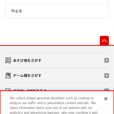
料金表
先
あそび場をさがす
ゲーム機をさがす
スマホ・PCであそぶ
We collect unique personal identifiers such as cookies to
analyze our traffic and to personalize content and ads. We
イベント・キャンペーン
share information about your use of our website with our
analytics and advertising partners, who may combine it with