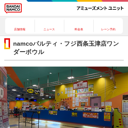
店舗情報
ニュース
料金表
レーン予約
namcoパルティ・フジ西条玉津店ワン
ダーボウル