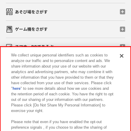
あそび場をさがす
ゲーム機をさがす
スマホ・PCであそぶ
We collect unique personal identifiers such as cookies to
analyze our traffic and to personalize content and ads. We
イベント・キャンペーン
share information about your use of our website with our
analytics and advertising partners, who may combine it with
other information that you have provided to them or that they
have collected from your use of their services. Please click
"
here
" to see more details about how we use cookies and
関連会社
サステナビリティ
サイトポリシー
the retention period of each cookie. You have the right to opt
out of our sharing of your information with our partners.
プライバシーポリシー
ウェブアクセシビリティ方針と検証結果
Please click [Do Not Share My Personal Information] to
exercise your right.
お取引先さまとともに
食品のご提供について
カスタマーハラスメント対応方針
よくあるご質問・お問い合わせ
Please note that even if you have enabled the opt-out
preference signals , if you choose to allow the sharing of