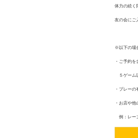
体力の続く
友の会にご
※以下
・ご予約を
５ゲーム以
・プレーの
・お店や他
例：レーン