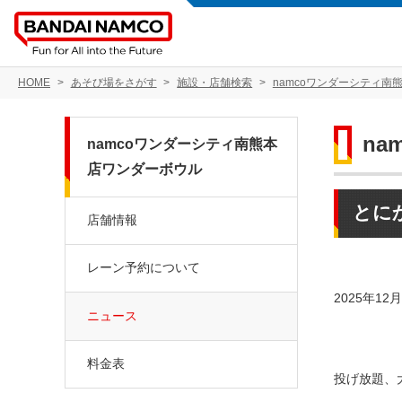
HOME
あそび場をさがす
施設・店舗検索
namcoワンダーシティ南
n
namcoワンダーシティ南熊本
店ワンダーボウル
とに
店舗情報
レーン予約について
2025年
ニュース
料金表
投げ放題、