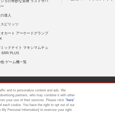
ョジョの奇妙な冒険 ラストサバ
バー
鼓の達人
りスピリッツ
リオカート アーケードグランプ
X
岸ミッドナイト マキシマムチュ
 6RR PLUS
の他 ゲーム機一覧
サイトポリシー
プライバシーポリシー
ウェブアクセシビリティ方
raffic and to personalize content and ads. We
advertising partners, who may combine it with other
rom your use of their services. Please click "
here
"
供について
カスタマーハラスメント対応方針
よくあるご質問・
f each cookie. You have the right to opt out of our
e My Personal Information] to exercise your right.