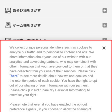
あそび場をさがす
ゲーム機をさがす
スマホ・PCであそぶ
We collect unique personal identifiers such as cookies to
analyze our traffic and to personalize content and ads. We
イベント・キャンペーン
share information about your use of our website with our
analytics and advertising partners, who may combine it with
other information that you have provided to them or that they
have collected from your use of their services. Please click
"
here
" to see more details about how we use cookies and
関連会社
サステナビリティ
サイトポリシー
the retention period of each cookie. You have the right to opt
out of our sharing of your information with our partners.
プライバシーポリシー
ウェブアクセシビリティ方針と検証結果
Please click [Do Not Share My Personal Information] to
exercise your right.
お取引先さまとともに
食品のご提供について
カスタマーハラスメント対応方針
よくあるご質問・お問い合わせ
Please note that even if you have enabled the opt-out
preference signals , if you choose to allow the sharing of