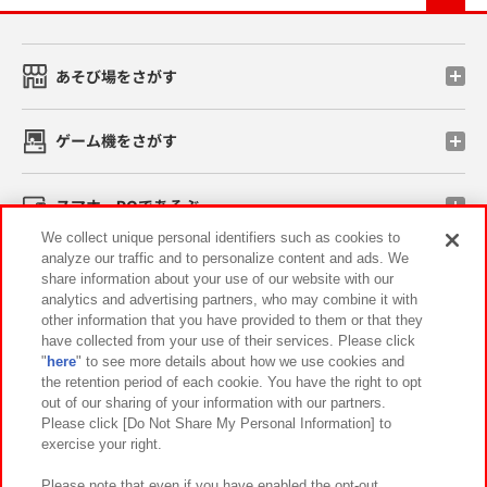
あそび場をさがす
ゲーム機をさがす
スマホ・PCであそぶ
We collect unique personal identifiers such as cookies to
analyze our traffic and to personalize content and ads. We
イベント・キャンペーン
share information about your use of our website with our
analytics and advertising partners, who may combine it with
other information that you have provided to them or that they
have collected from your use of their services. Please click
"
here
" to see more details about how we use cookies and
関連会社
サステナビリティ
サイトポリシー
the retention period of each cookie. You have the right to opt
out of our sharing of your information with our partners.
プライバシーポリシー
ウェブアクセシビリティ方針と検証結果
Please click [Do Not Share My Personal Information] to
exercise your right.
お取引先さまとともに
食品のご提供について
カスタマーハラスメント対応方針
よくあるご質問・お問い合わせ
Please note that even if you have enabled the opt-out