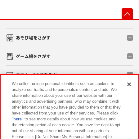
先
あそび場をさがす
ゲーム機をさがす
スマホ・PCであそぶ
We collect unique personal identifiers such as cookies to
analyze our traffic and to personalize content and ads. We
イベント・キャンペーン
share information about your use of our website with our
analytics and advertising partners, who may combine it with
other information that you have provided to them or that they
have collected from your use of their services. Please click
"
here
" to see more details about how we use cookies and
関連会社
サステナビリティ
サイトポリシー
the retention period of each cookie. You have the right to opt
out of our sharing of your information with our partners.
プライバシーポリシー
ウェブアクセシビリティ方針と検証結果
Please click [Do Not Share My Personal Information] to