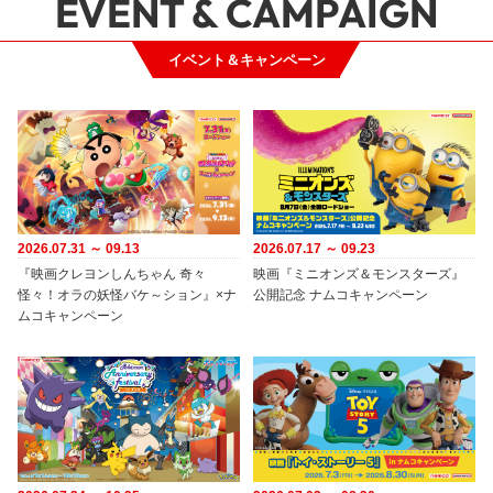
EVENT & CAMPAIGN
イベント＆キャンペーン
2026.07.31 ～ 09.13
2026.07.17 ～ 09.23
『映画クレヨンしんちゃん 奇々
映画『ミニオンズ＆モンスターズ』
怪々！オラの妖怪バケ～ション』×ナ
公開記念 ナムコキャンペーン
ムコキャンペーン