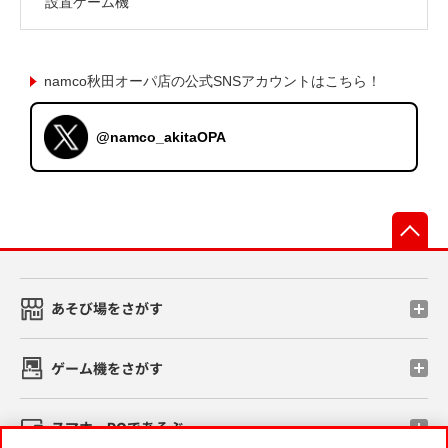
設置ゲーム機
namco秋田オーパ店の公式SNSアカウントはこちら！
@namco_akitaOPA
先
あそび場をさがす
ゲーム機をさがす
スマホ・PCであそぶ