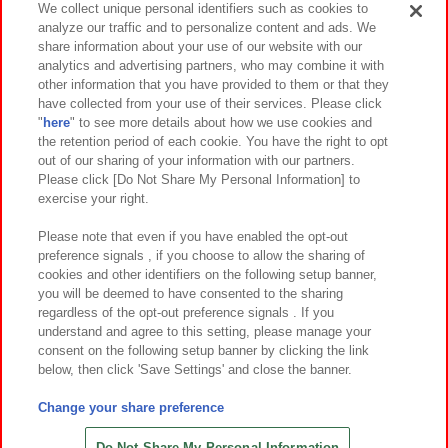
We collect unique personal identifiers such as cookies to
analyze our traffic and to personalize content and ads. We
イベント・キャンペーン
share information about your use of our website with our
analytics and advertising partners, who may combine it with
other information that you have provided to them or that they
have collected from your use of their services. Please click
"
here
" to see more details about how we use cookies and
関連会社
サステナビリティ
サイトポリシー
the retention period of each cookie. You have the right to opt
out of our sharing of your information with our partners.
プライバシーポリシー
ウェブアクセシビリティ方針と検証結果
Please click [Do Not Share My Personal Information] to
exercise your right.
お取引先さまとともに
食品のご提供について
カスタマーハラスメント対応方針
よくあるご質問・お問い合わせ
Please note that even if you have enabled the opt-out
preference signals , if you choose to allow the sharing of
cookies and other identifiers on the following setup banner,
you will be deemed to have consented to the sharing
regardless of the opt-out preference signals . If you
understand and agree to this setting, please manage your
consent on the following setup banner by clicking the link
below, then click 'Save Settings' and close the banner.
©Bandai Namco Amusement Inc.
©Bandai Namco Amusement Lab Inc.
Change your share preference
©Bandai Namco Experience Inc.
©HANAYASHIKI Co., Ltd. All Rights Reserved.
Do Not Share My Personal Information