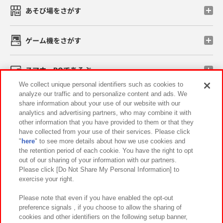
あそび場をさがす
ゲーム機をさがす
スマホ・PCであそぶ
We collect unique personal identifiers such as cookies to
analyze our traffic and to personalize content and ads. We
イベント・キャンペーン
share information about your use of our website with our
analytics and advertising partners, who may combine it with
other information that you have provided to them or that they
have collected from your use of their services. Please click
"
here
" to see more details about how we use cookies and
関連会社
サステナビリティ
サイトポリシー
the retention period of each cookie. You have the right to opt
out of our sharing of your information with our partners.
プライバシーポリシー
ウェブアクセシビリティ方針と検証結果
Please click [Do Not Share My Personal Information] to
exercise your right.
お取引先さまとともに
食品のご提供について
カスタマーハラスメント対応方針
よくあるご質問・お問い合わせ
Please note that even if you have enabled the opt-out
preference signals , if you choose to allow the sharing of
cookies and other identifiers on the following setup banner,