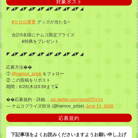
対象ポスト
◤◢◤◢◤◢◤◢◤◢◤◢◤◢◤◢◤◢
#ケロロ軍曹
グッズが当たる✨
合計5名様にナムコ限定プライズ
&特典をプレゼント
◤◢◤◢◤◢◤◢◤◢◤◢◤◢◤◢◤◢
応募方法��
①
@namco_prize
をフォロー
② この投稿をリポスト
期間：6/25(木)23:59まで⌛
��応募規約・詳細…
pic.twitter.com/gns4STrc1q
― ナムコプライズ担当 (@namco_prize)
June 11, 2026
応募規約
下記事項をよくお読みくださいますようお願い申し上げ