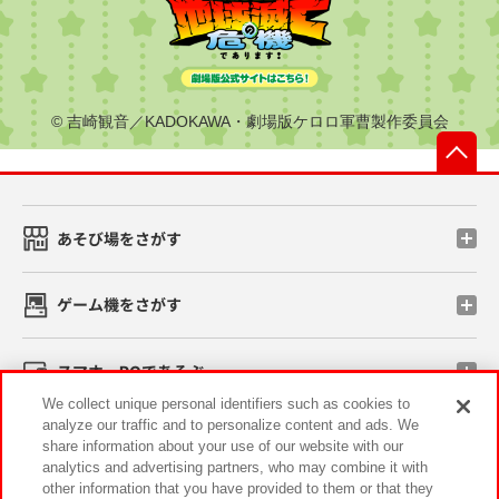
© 吉崎観音／KADOKAWA・劇場版ケロロ軍曹製作委員会
先
あそび場をさがす
ゲーム機をさがす
スマホ・PCであそぶ
We collect unique personal identifiers such as cookies to
analyze our traffic and to personalize content and ads. We
イベント・キャンペーン
share information about your use of our website with our
analytics and advertising partners, who may combine it with
other information that you have provided to them or that they