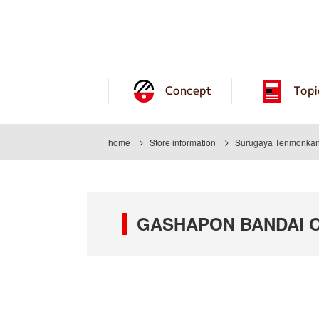
Concept
Topi
home
Store information
Surugaya Tenmonkan
GASHAPON BANDAI O