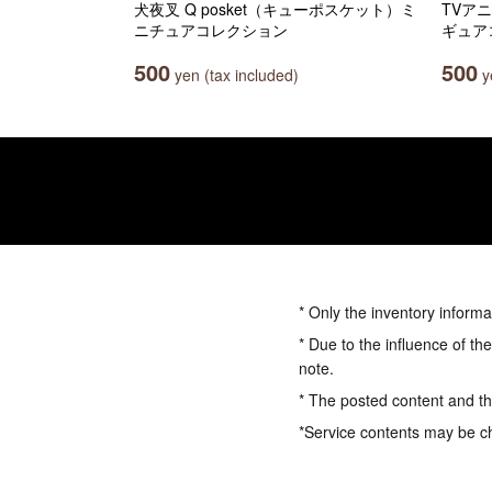
犬夜叉 Q posket（キューポスケット）ミ
TVア
ニチュアコレクション
ギュア
500
500
yen (tax included)
ye
* Only the inventory informa
* Due to the influence of th
note.
* The posted content and the
*Service contents may be c