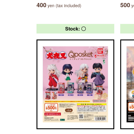
400
500
yen (tax included)
ye
Stock: 〇