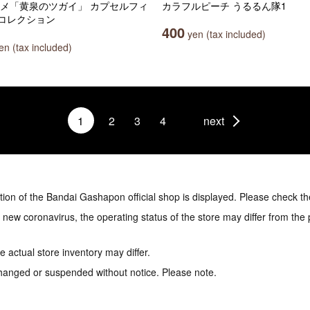
ニメ「黄泉のツガイ」 カプセルフィ
カラフルピーチ うるるん隊1
コレクション
400
yen (tax included)
n (tax included)
1
2
3
4
next
tion of the Bandai Gashapon official shop is displayed. Please check th
e new coronavirus, the operating status of the store may differ from the
 actual store inventory may differ.
hanged or suspended without notice. Please note.