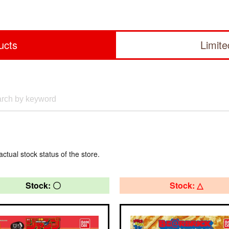
ucts
Limit
actual stock status of the store.
Stock: 〇
Stock: △