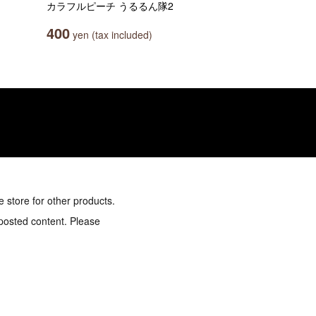
カラフルピーチ うるるん隊2
400
yen (tax included)
e store for other products.
 posted content. Please