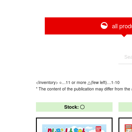
all prod
<Inventory> ○…11 or more △(few left)…1-10
* The content of the publication may differ from the 
Stock: 〇