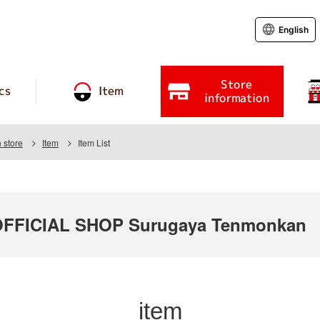
English
Store
cs
Item
information
 store
Item
Item List
FFICIAL SHOP Surugaya Tenmonkan
item