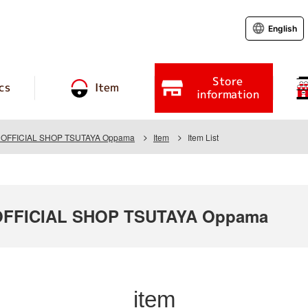
English
Store
cs
Item
information
OFFICIAL SHOP TSUTAYA Oppama
Item
Item List
FFICIAL SHOP TSUTAYA Oppama
item