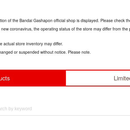
tion of the Bandai Gashapon official shop is displayed. Please check th
e new coronavirus, the operating status of the store may differ from the
 actual store inventory may differ.
hanged or suspended without notice. Please note.
ucts
Limit