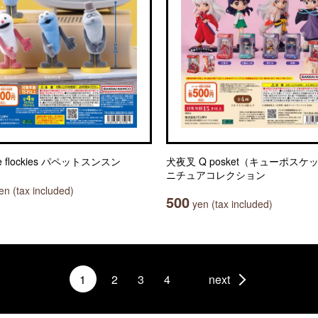
le flockies パペットスンスン
犬夜叉 Q posket（キューポスケ
ニチュアコレクション
n (tax included)
500
yen (tax included)
1
2
3
4
next