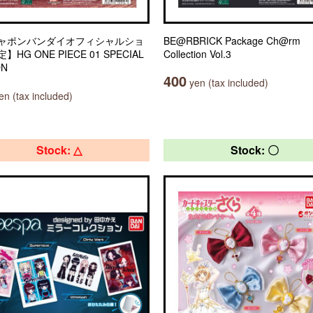
ャポンバンダイオフィシャルショ
BE@RBRICK Package Ch@rm
HG ONE PIECE 01 SPECIAL
Collection Vol.3
ON
400
yen (tax included)
n (tax included)
Stock: △
Stock: 〇