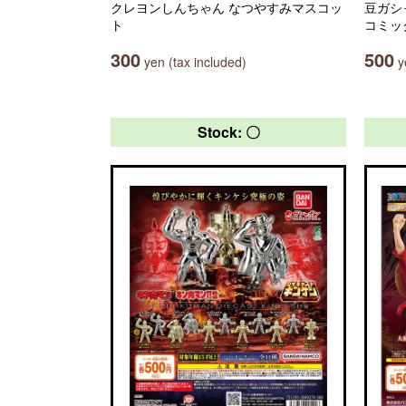
クレヨンしんちゃん なつやすみマスコッ
豆ガシ
ト
コミッ
300
500
yen (tax included)
ye
Stock: 〇