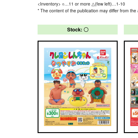
<Inventory> ○…11 or more △(few left)…1-10
* The content of the publication may differ from the 
Stock: 〇