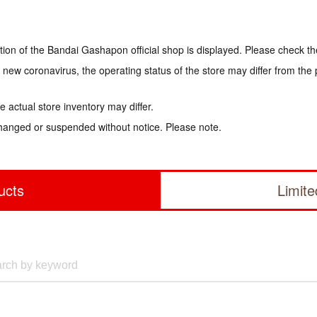
tion of the Bandai Gashapon official shop is displayed. Please check th
e new coronavirus, the operating status of the store may differ from the
 actual store inventory may differ.
hanged or suspended without notice. Please note.
ucts
Limit