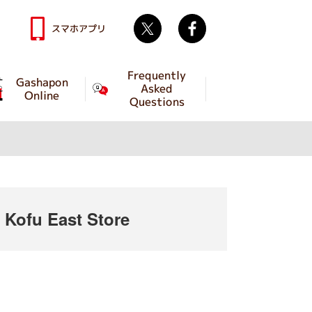
Twitter
facebook
スマホアプリ
Frequently
Gashapon
Asked
Online
Questions
ofu East Store