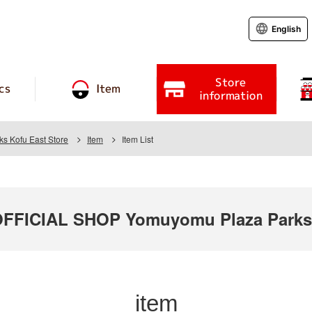
English
Store
cs
Item
information
s Kofu East Store
Item
Item List
FICIAL SHOP Yomuyomu Plaza Parks K
item