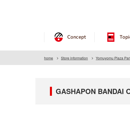
Concept
Topi
home
Store information
Yomuyomu Plaza Park
GASHAPON BANDAI OF