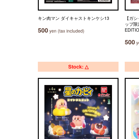
キン肉マン ダイキャストキンケシ13
【ガシ
ップ限定】
500
EDITI
yen (tax included)
500
ye
Stock: △