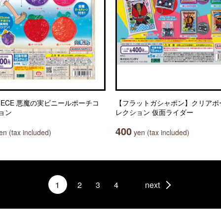
PIECE 悪魔の実ビニールポーチコ
【フラットガシャポン】クリアポ
ョン
レクション 仮面ライダー
400
n (tax included)
yen (tax included)
1
2
3
4
next