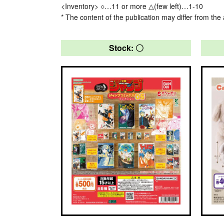
<Inventory> ○…11 or more △(few left)…1-10
* The content of the publication may differ from the 
Stock: 〇