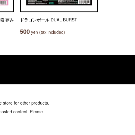
箱 夢み
ドラゴンボール DUAL BURST
500
yen (tax included)
e store for other products.
 posted content. Please