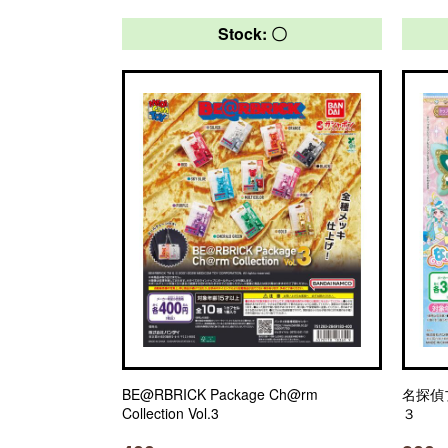
Stock: 〇
BE@RBRICK Package Ch@rm
名探偵
Collection Vol.3
３