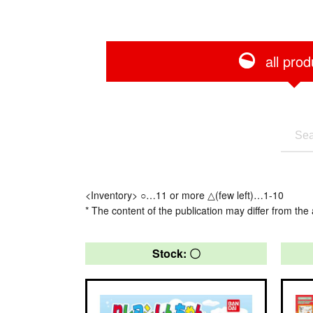
all prod
<Inventory> ○…11 or more △(few left)…1-10
* The content of the publication may differ from the 
Stock: 〇