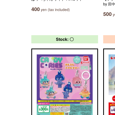
by 
400
yen (tax included)
500
ye
Stock: 〇