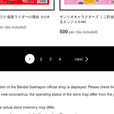
うけ 仮面ライダーの場合 その4
サンリオキャラクターズ ミニ貯金
るエンジェルver.
n (tax included)
500
yen (tax included)
1
2
3
4
next
tion of the Bandai Gashapon official shop is displayed. Please check th
e new coronavirus, the operating status of the store may differ from the
 actual store inventory may differ.