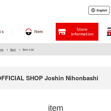
English
Store
cs
Item
information
ore
Item
Item List
FICIAL SHOP Joshin Nihonbashi
item