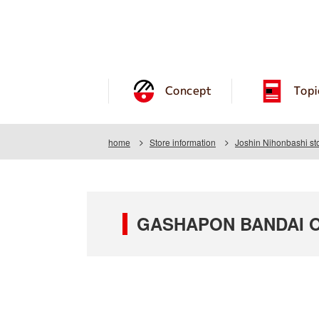
Concept
Topi
home
Store information
Joshin Nihonbashi st
GASHAPON BANDAI OF