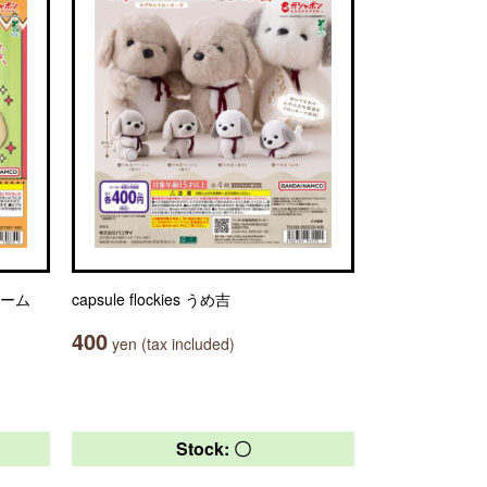
ャーム
capsule flockies うめ吉
400
yen (tax included)
Stock: 〇