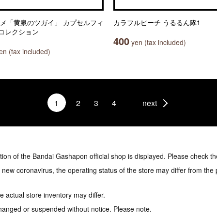
ニメ「黄泉のツガイ」 カプセルフィ
カラフルピーチ うるるん隊1
コレクション
400
yen (tax included)
n (tax included)
1
2
3
4
next
tion of the Bandai Gashapon official shop is displayed. Please check th
e new coronavirus, the operating status of the store may differ from the
 actual store inventory may differ.
hanged or suspended without notice. Please note.