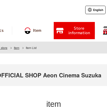
English
Store
cs
Item
information
store
Item
Item List
FICIAL SHOP Aeon Cinema Suzuka
item