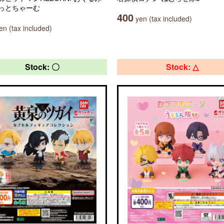
っとちゃーむ
400
yen (tax included)
n (tax included)
Stock: 〇
Stock: △