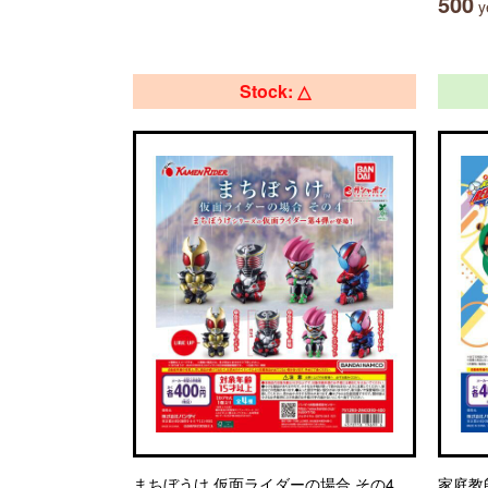
500
ye
Stock: △
まちぼうけ 仮面ライダーの場合 その4
家庭教