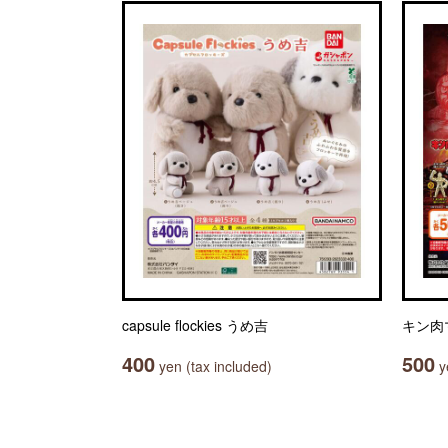
capsule flockies うめ吉
キン肉
400
500
yen (tax included)
ye