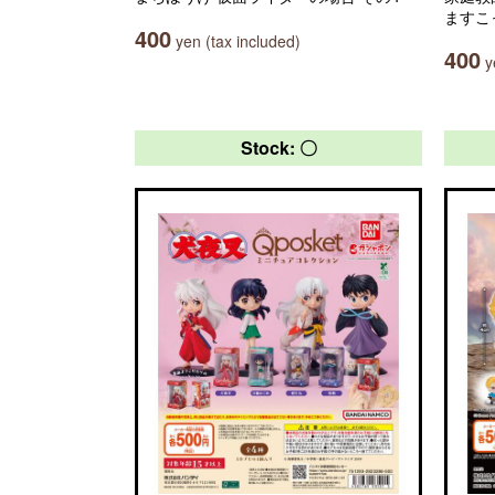
ますこ
400
yen (tax included)
400
ye
Stock: 〇