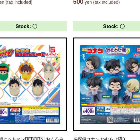
500
n (tax included)
yen (tax included)
Stock: 〇
Stock: 〇
師ヒットマンREBORN! おくるみ
名探偵コナン ねむらせ隊3