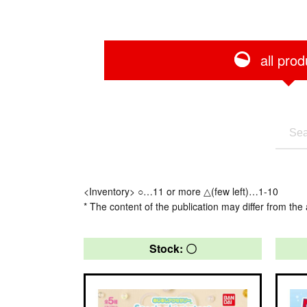
all prod
<Inventory> ○…11 or more △(few left)…1-10
* The content of the publication may differ from the 
Stock: 〇