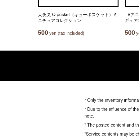
犬夜叉 Q posket（キューポスケット）ミ
TVア
ニチュアコレクション
ギュア
500
500
yen (tax included)
ye
* Only the inventory informa
* Due to the influence of th
note.
* The posted content and the
*Service contents may be c