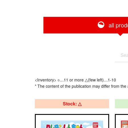
all prod
<Inventory> ○…11 or more △(few left)…1-10
* The content of the publication may differ from the 
Stock: △