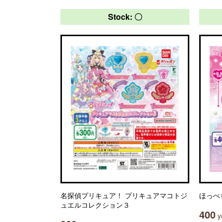
Stock: 〇
名探偵プリキュア！ プリキュアマコトジ
ほっぺ
ュエルコレクション３
400
ye