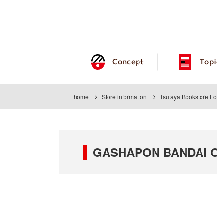
Concept
Topi
home
Store information
Tsutaya Bookstore F
GASHAPON BANDAI OFF