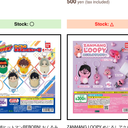
500
yen (tax included)
Stock: 〇
Stock: △
師ヒットマンREBORN! おくるみ
ZANMANG LOOPY めじるしア