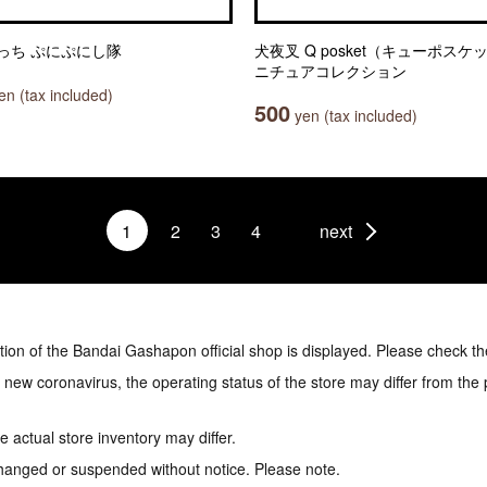
っち ぷにぷにし隊
犬夜叉 Q posket（キューポスケ
ニチュアコレクション
n (tax included)
500
yen (tax included)
1
2
3
4
next
tion of the Bandai Gashapon official shop is displayed. Please check th
e new coronavirus, the operating status of the store may differ from the
 actual store inventory may differ.
hanged or suspended without notice. Please note.