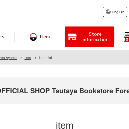
English
Store
cs
Item
information
oreo Ayame
Item
Item List
ICIAL SHOP Tsutaya Bookstore Fore
item