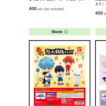
ますこ
400
yen (tax included)
400
ye
Stock: 〇