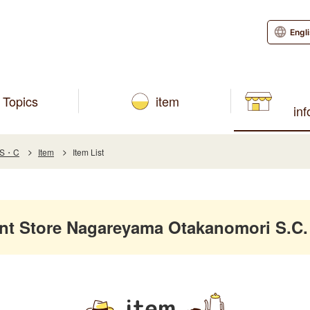
Engl
Topics
item
in
i S・C
Item
Item List
 Store Nagareyama Otakanomori S.C. 
item