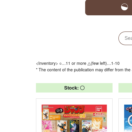
<Inventory> ○…11 or more △(few left)…1-10
* The content of the publication may differ from the 
Stock: 〇