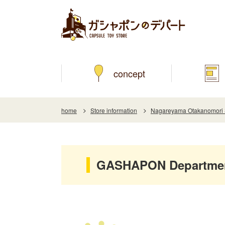
concept
home
Store information
Nagareyama Otakanomor
GASHAPON Department