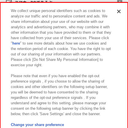
スマホ・PCであそぶ
We collect unique personal identifiers such as cookies to
analyze our traffic and to personalize content and ads. We
イベント・キャンペーン
share information about your use of our website with our
analytics and advertising partners, who may combine it with
other information that you have provided to them or that they
have collected from your use of their services. Please click
"
here
" to see more details about how we use cookies and
関連会社
サステナビリティ
サイトポリシー
the retention period of each cookie. You have the right to opt
out of our sharing of your information with our partners.
プライバシーポリシー
ウェブアクセシビリティ方針と検証結果
Please click [Do Not Share My Personal Information] to
exercise your right.
お取引先さまとともに
食品のご提供について
カスタマーハラスメント対応方針
よくあるご質問・お問い合わせ
Please note that even if you have enabled the opt-out
preference signals , if you choose to allow the sharing of
cookies and other identifiers on the following setup banner,
you will be deemed to have consented to the sharing
regardless of the opt-out preference signals . If you
understand and agree to this setting, please manage your
consent on the following setup banner by clicking the link
below, then click 'Save Settings' and close the banner.
©Bandai Namco Amusement Inc.
©Bandai Namco Amusement Lab Inc.
Change your share preference