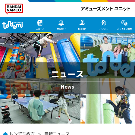
トンデミ枚方 HOME
ニュース
施設紹介
料金案内
アクセス
よくあるご質問
ニュース
トンデミ枚方
最新ニュース