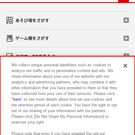
あそび場をさがす
ゲーム機をさがす
スマホ・PCであそぶ
We collect unique personal identifiers such as cookies to
analyze our traffic and to personalize content and ads. We
イベント・キャンペーン
share information about your use of our website with our
analytics and advertising partners, who may combine it with
other information that you have provided to them or that they
have collected from your use of their services. Please click
"
here
" to see more details about how we use cookies and
関連会社
サステナビリティ
サイトポリシー
the retention period of each cookie. You have the right to opt
out of our sharing of your information with our partners.
プライバシーポリシー
ウェブアクセシビリティ方針と検証結果
Please click [Do Not Share My Personal Information] to
exercise your right.
お取引先さまとともに
食品のご提供について
カスタマーハラスメント対応方針
よくあるご質問・お問い合わせ
Please note that even if you have enabled the opt-out