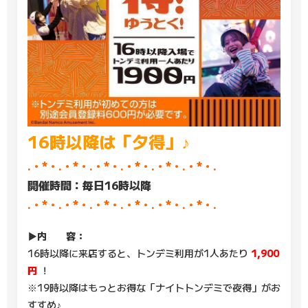
16時以降は「夕得」♪
.・*・.・*・.・*・.・*・.・*・.・*・.
開催時間：毎日16時以降
.・*・.・*・.・*・.・*・.・*・.・*・.
▶内 容：
16時以降に来店すると、トンデミ利用が1人あたり
1,900
円
！
※19時以降はもっとお得な「ナイトトンデミで夜得」がお
すすめ♪