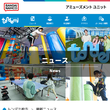
トンデミ枚方 HOME
ニュース
施設紹介
料金案内
アクセス
よくあるご質問
ニュース
トンデミ枚方
最新ニュース