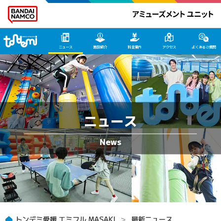
トンデミ愛媛 HOME
ニュース
施設紹介
料金案内
アクセス
よくあるご質問
ニュース
トンデミ愛媛 エミフル MASAKI
最新ニュース