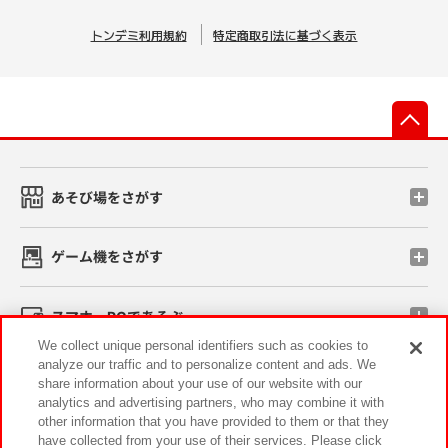
トンデミ利用規約
特定商取引法に基づく表示
先
あそび場をさがす
ゲーム機をさがす
スマホ・PCであそぶ
We collect unique personal identifiers such as cookies to
analyze our traffic and to personalize content and ads. We
イベント・キャンペーン
share information about your use of our website with our
analytics and advertising partners, who may combine it with
other information that you have provided to them or that they
have collected from your use of their services. Please click