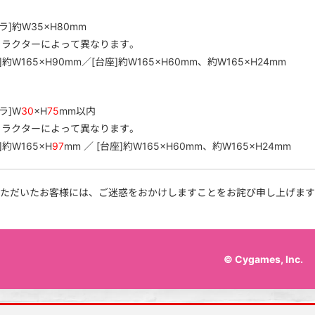
】
ラ]約W35×H80mm
ャラクターによって異なります。
]約W165×H90mm／[台座]約W165×H60mm、約W165×H24mm
】
ラ]W
30
×H
75
mm以内
ャラクターによって異なります。
]約W165×H
97
mm ／ [台座]約W165×H60mm、約W165×H24mm
ただいたお客様には、ご迷惑をおかけしますことをお詫び申し上げます
© Cygames, Inc.