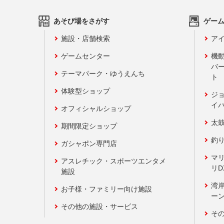
あそび場をさがす
ゲー
施設・店舗検索
アイ
ゲームセンター
機
バ
テーマパーク・ゆうえんち
ト
体験型ショップ
ジ
イ
オフィシャルショップ
太
期間限定ショップ
釣
ガシャポン専門店
マ
アスレチック・スポーツエンタメ
リD
施設
湾
お子様・ファミリー向け施設
ーン
その他の施設・サービス
そ