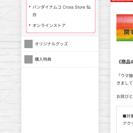
バンダイナムコ Cross Store 仙
台
オンラインストア
関
オリジナルグッズ
購入特典
《商品
「ウマ娘
きまして
お詫びと
■対
アク