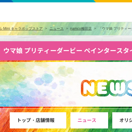
Mini キャラポップストア
ニュース
namco梅田店
「ウマ娘 プリティーダ
ウマ娘 プリティーダービー ペインタースタイ
ウマ娘 プリティーダービー ペインタースタイル Mi
NEW
トップ・店舗情報
ニュース
オリ