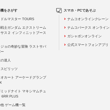
ム機をさがす
スマホ・PCであそぶ
ドルマスター TOURS
ナムコオンラインクレーン
動戦士ガンダム エクストリーム
ナムコパークス オンライ
ーサス２ インフィニットブース
ガシャポンオンライン
公式スマートフォンアプリ
ョジョの奇妙な冒険 ラストサバ
バー
鼓の達人
りスピリッツ
リオカート アーケードグランプ
X
岸ミッドナイト マキシマムチュ
 6RR PLUS
の他 ゲーム機一覧