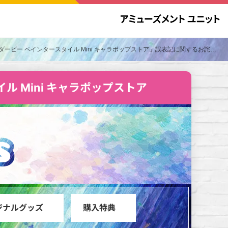
ービー ペインタースタイル Mini キャラポップストア」誤表記に関するお詫びについて
ル Mini キャラポップストア
ni キャラポップストア
S
ジナルグッズ
購入特典