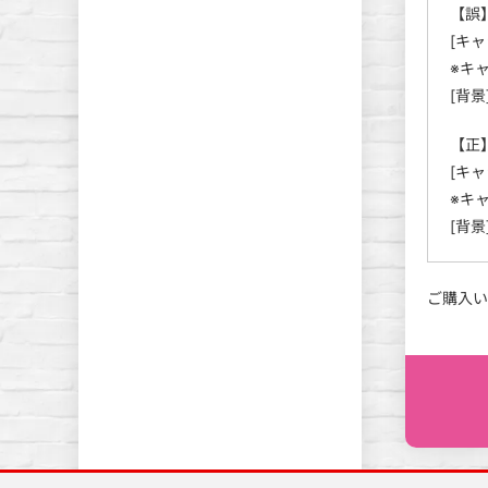
【誤
[キャ
※キ
[背景
【正
[キャ
※キ
[背景
ご購入い